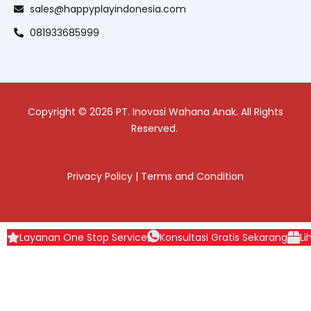
sales@happyplayindonesia.com
081933685999
Copyright © 2026 PT. Inovasi Wahana Anak. All Rights
Reserved.
Privacy Policy
|
Terms and Condition
Layanan One Stop Service
Konsultasi Gratis Sekarang
Li