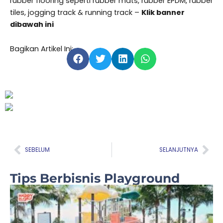
rubber flooring seperti rubber mats, rubber EPDM, rubber
tiles, jogging track & running track –
Klik banner
dibawah ini
Bagikan Artikel Ini:
Prev
Nex
SEBELUM
SELANJUTNYA
Tips Berbisnis Playground