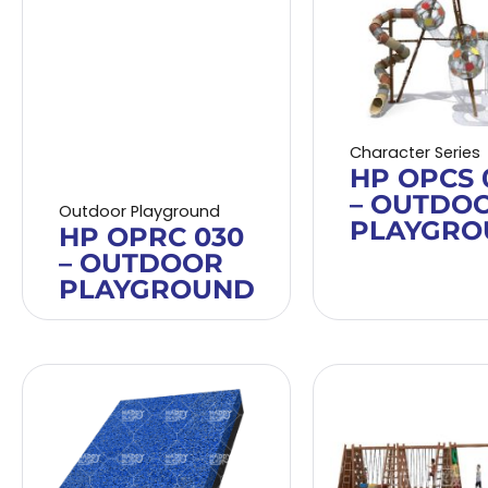
Outdoor Playground
HP OPRC 030
– OUTDOOR
PLAYGROUND
Character Series
HP OPCS 
– OUTDO
PLAYGRO