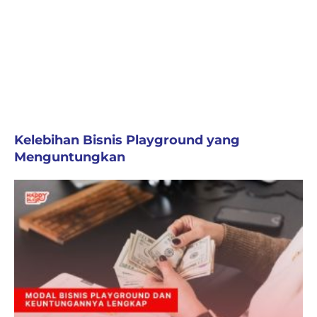
Kelebihan Bisnis Playground yang
Menguntungkan