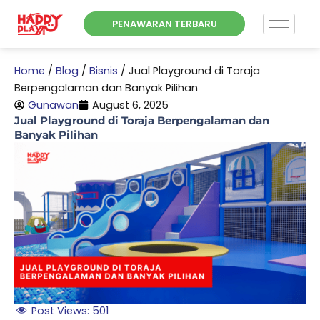
Skip
PENAWARAN TERBARU
to
content
Home
/
Blog
/
Bisnis
/
Jual Playground di Toraja
Berpengalaman dan Banyak Pilihan
Gunawan
August 6, 2025
Jual Playground di Toraja Berpengalaman dan
Banyak Pilihan
Post Views:
501