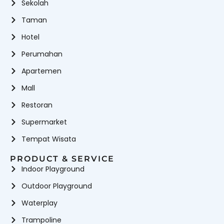
Hotel
Perumahan
Apartemen
Mall
Restoran
Supermarket
Tempat Wisata
PRODUCT & SERVICE
Indoor Playground
Outdoor Playground
Waterplay
Trampoline
Outdoor Fitness