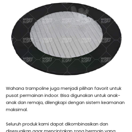
Wahana trampoline juga menjadi pilihan favorit untuk
pusat permainan indoor. Bisa digunakan untuk anak-
anak dan remaja, dilengkapi dengan sistem keamanan
maksimal.
Seluruh produk kami dapat dikombinasikan dan
disesuaikan agar menciptakan zona bermain yang