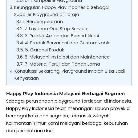
5. Trampoline Playground
Keunggulan Happy Play Indonesia Sebagai
Supplier Playground di Toraja
1. Berpengalaman
2. Layanan One Stop Service
3. Produk Aman dan Bersertifikasi
4. Produk Bervariasi dan Customizable
5. Garansi Produk
6. Melayani Instalasi dan Maintenance
7. Material Teruji dan Tahan Lama
Konsultasi Sekarang, Playground Impian Bisa Jadi
Kenyataan
Happy Play Indonesia Melayani Berbagai Segmen
Sebagai perusahaan playground terdepan di Indonesia,
Happy Play Indonesia telah menangani ribuan proyek di
berbagai kota dan segmen, termasuk wilayah
Kalimantan Timur. Kami melayani berbagai kebutuhan
dan permintaan dari: