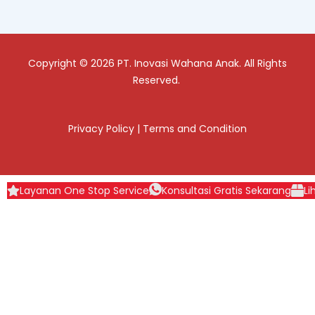
Copyright © 2026 PT. Inovasi Wahana Anak. All Rights
Reserved.
Privacy Policy
|
Terms and Condition
Layanan One Stop Service
Konsultasi Gratis Sekarang
Li