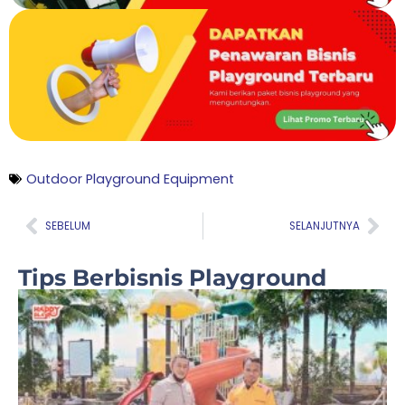
Outdoor Playground Equipment
Prev
Nex
SEBELUM
SELANJUTNYA
Tips Berbisnis Playground