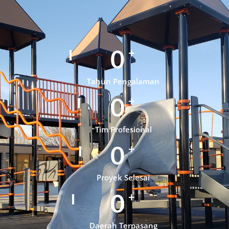
0
+
Tahun Pengalaman
0
+
Tim Profesional
0
+
Proyek Selesai
0
+
Daerah Terpasang