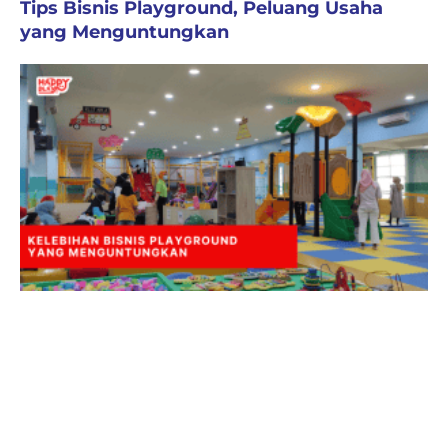
Tips Bisnis Playground, Peluang Usaha
yang Menguntungkan