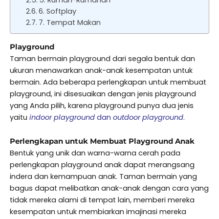
5. Rumah-Rumahan
6. Softplay
7. Tempat Makan
Playground
Taman bermain playground dari segala bentuk dan
ukuran menawarkan anak-anak kesempatan untuk
bermain. Ada beberapa perlengkapan untuk membuat
playground, ini disesuaikan dengan jenis playground
yang Anda pilih, karena playground punya dua jenis
yaitu
indoor playground
dan
outdoor playground
.
Perlengkapan untuk Membuat Playground Anak
Bentuk yang unik dan warna-warna cerah pada
perlengkapan playground anak dapat merangsang
indera dan kemampuan anak. Taman bermain yang
bagus dapat melibatkan anak-anak dengan cara yang
tidak mereka alami di tempat lain, memberi mereka
kesempatan untuk membiarkan imajinasi mereka