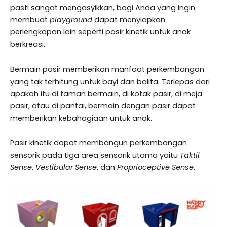
pasti sangat mengasyikkan, bagi Anda yang ingin
membuat
playground
dapat menyiapkan
perlengkapan lain seperti pasir kinetik untuk anak
berkreasi.
Bermain pasir memberikan manfaat perkembangan
yang tak terhitung untuk bayi dan balita. Terlepas dari
apakah itu di taman bermain, di kotak pasir, di meja
pasir, atau di pantai, bermain dengan pasir dapat
memberikan kebahagiaan untuk anak.
Pasir kinetik dapat membangun perkembangan
sensorik pada tiga area sensorik utama yaitu
Taktil
Sense
,
Vestibular Sense
, dan
Proprioceptive Sense
.