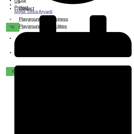
Our
Us
Project
Contact
Mega Siska Aryanti
Playground For Business
Playground For Facilities
X
About
Us
Contact
X