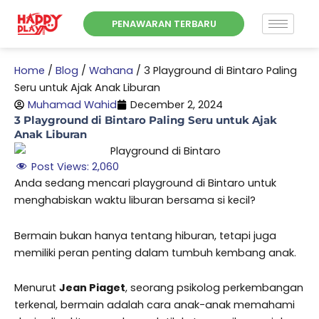
Skip
PENAWARAN TERBARU
to
content
Home
/
Blog
/
Wahana
/
3 Playground di Bintaro Paling
Seru untuk Ajak Anak Liburan
Muhamad Wahid
December 2, 2024
3 Playground di Bintaro Paling Seru untuk Ajak
Anak Liburan
Post Views:
2,060
Anda sedang mencari playground di Bintaro untuk
menghabiskan waktu liburan bersama si kecil?
Bermain bukan hanya tentang hiburan, tetapi juga
memiliki peran penting dalam tumbuh kembang anak.
Menurut
Jean Piaget
, seorang psikolog perkembangan
terkenal, bermain adalah cara anak-anak memahami