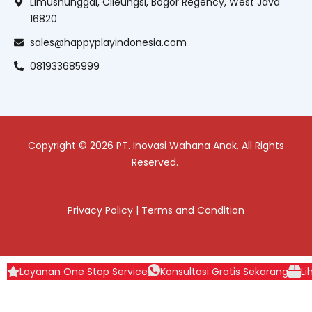
Limusnunggal, Cileungsi, Bogor Regency, West Java
16820
sales@happyplayindonesia.com
081933685999
Copyright © 2026 PT. Inovasi Wahana Anak. All Rights
Reserved.
Privacy Policy
|
Terms and Condition
Layanan One Stop Service
Konsultasi Gratis Sekarang
Li