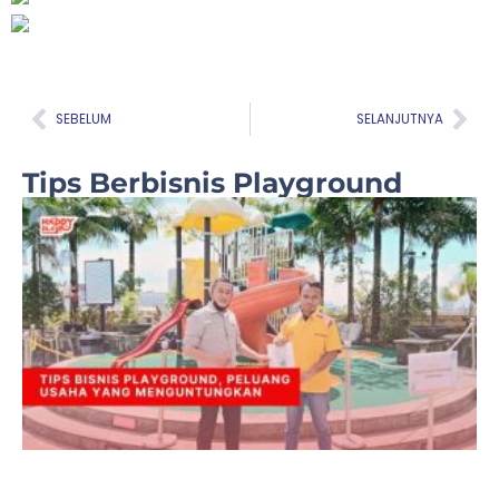
Prev
Nex
SEBELUM
SELANJUTNYA
Tips Berbisnis Playground