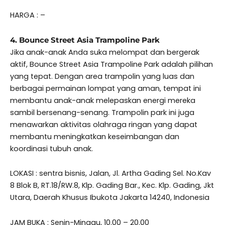
HARGA : –
4. Bounce Street Asia Trampoline Park
Jika anak-anak Anda suka melompat dan bergerak
aktif, Bounce Street Asia Trampoline Park adalah pilihan
yang tepat. Dengan area trampolin yang luas dan
berbagai permainan lompat yang aman, tempat ini
membantu anak-anak melepaskan energi mereka
sambil bersenang-senang. Trampolin park ini juga
menawarkan aktivitas olahraga ringan yang dapat
membantu meningkatkan keseimbangan dan
koordinasi tubuh anak.
LOKASI : sentra bisnis, Jalan, Jl. Artha Gading Sel. No.Kav
8 Blok B, RT.18/RW.8, Klp. Gading Bar., Kec. Klp. Gading, Jkt
Utara, Daerah Khusus Ibukota Jakarta 14240, Indonesia
JAM BUKA : Senin-Minggu, 10.00 – 20.00