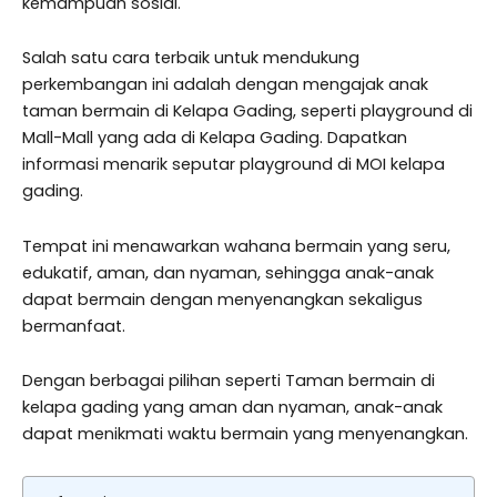
kemampuan sosial.
Salah satu cara terbaik untuk mendukung
perkembangan ini adalah dengan mengajak anak
taman bermain di Kelapa Gading, seperti playground di
Mall-Mall yang ada di Kelapa Gading. Dapatkan
informasi menarik seputar playground di MOI kelapa
gading.
Tempat ini menawarkan wahana bermain yang seru,
edukatif, aman, dan nyaman, sehingga anak-anak
dapat bermain dengan menyenangkan sekaligus
bermanfaat.
Dengan berbagai pilihan seperti Taman bermain di
kelapa gading yang aman dan nyaman, anak-anak
dapat menikmati waktu bermain yang menyenangkan.