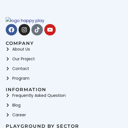
Facebook
Instagram
Tiktok
Youtube
COMPANY
About Us
Our Project
Contact
Program
INFORMATION
Frequently Asked Question
Blog
Career
PLAYGROUND BY SECTOR