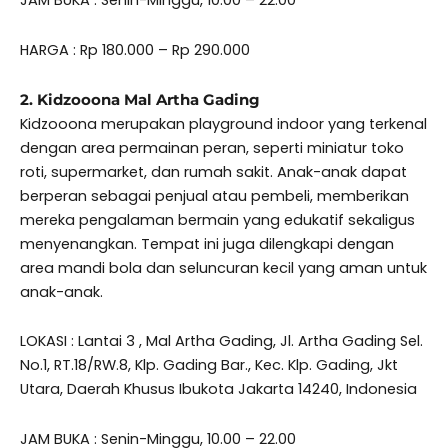
JAM BUKA : Senin-Minggu, 10.00 – 22.00
HARGA : Rp 180.000 – Rp 290.000
2. Kidzooona Mal Artha Gading
Kidzooona merupakan playground indoor yang terkenal
dengan area permainan peran, seperti miniatur toko
roti, supermarket, dan rumah sakit. Anak-anak dapat
berperan sebagai penjual atau pembeli, memberikan
mereka pengalaman bermain yang edukatif sekaligus
menyenangkan. Tempat ini juga dilengkapi dengan
area mandi bola dan seluncuran kecil yang aman untuk
anak-anak.
LOKASI : Lantai 3 , Mal Artha Gading, Jl. Artha Gading Sel.
No.1, RT.18/RW.8, Klp. Gading Bar., Kec. Klp. Gading, Jkt
Utara, Daerah Khusus Ibukota Jakarta 14240, Indonesia
JAM BUKA : Senin-Minggu, 10.00 – 22.00