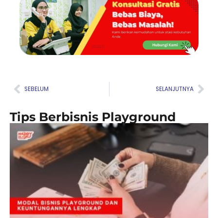
Prev
Nex
SEBELUM
SELANJUTNYA
Tips Berbisnis Playground