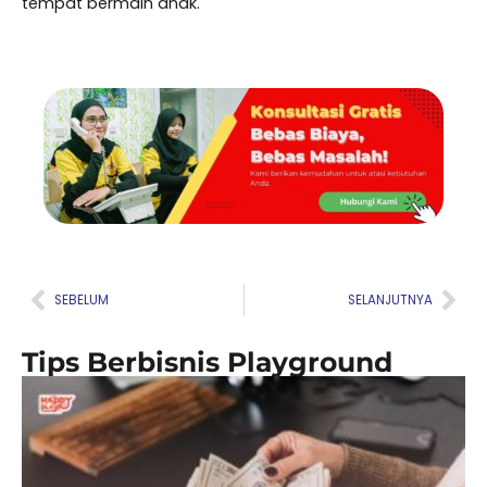
tempat bermain anak.
Prev
Nex
SEBELUM
SELANJUTNYA
Tips Berbisnis Playground