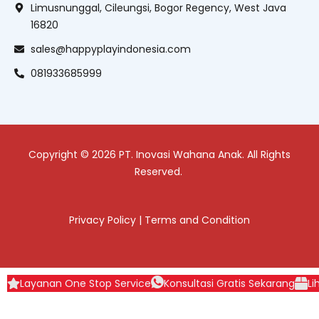
Limusnunggal, Cileungsi, Bogor Regency, West Java
16820
sales@happyplayindonesia.com
081933685999
Copyright © 2026 PT. Inovasi Wahana Anak. All Rights
Reserved.
Privacy Policy
|
Terms and Condition
Layanan One Stop Service
Konsultasi Gratis Sekarang
Li