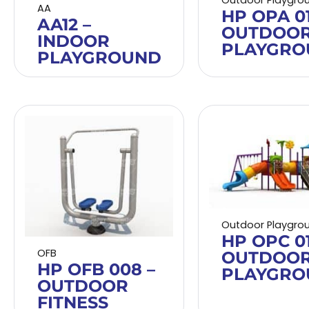
AA
HP OPA 01
AA12 –
OUTDOO
INDOOR
PLAYGRO
PLAYGROUND
Outdoor Playgro
HP OPC 01
OFB
OUTDOO
HP OFB 008 –
PLAYGRO
OUTDOOR
FITNESS