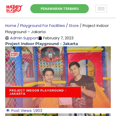
Skip
PENAWARAN TERBARU
to
content
Home
/
Playground For Facilities
/
Store
/
Project Indoor
Playground – Jakarta
Admin Support
February 7, 2023
Project Indoor Playground – Jakarta
Post Views:
1,903