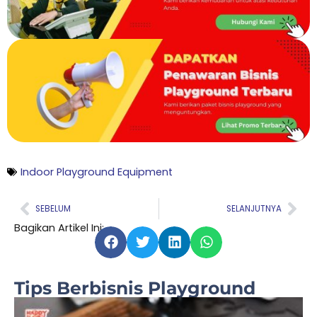
Indoor Playground Equipment
Prev
Nex
SEBELUM
SELANJUTNYA
Bagikan Artikel Ini:
Tips Berbisnis Playground