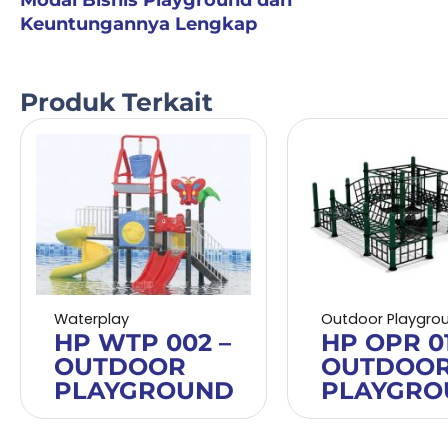
Modal Bisnis Playground dan
Keuntungannya Lengkap
Produk Terkait
Waterplay
Outdoor Playgro
HP WTP 002 –
HP OPR 01
OUTDOOR
OUTDOO
PLAYGROUND
PLAYGRO