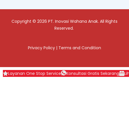
Copyright © 2026 PT. Inovasi Wahana Anak. All Rights
Reserved.
Privacy Policy
|
Terms and Condition
Layanan One Stop Service
Konsultasi Gratis Sekarang
Li