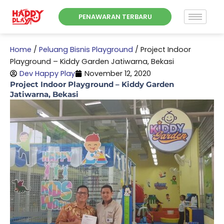
Skip
PENAWARAN TERBARU
to
content
Home
/
Peluang Bisnis Playground
/
Project Indoor
Playground – Kiddy Garden Jatiwarna, Bekasi
Dev Happy Play
November 12, 2020
Project Indoor Playground – Kiddy Garden
Jatiwarna, Bekasi