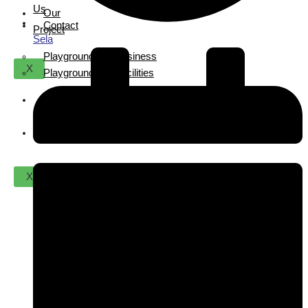
Us
Our
Contact
Project
Sela
Playground For Business
X
Playground For Facilities
About
Us
Contact
X