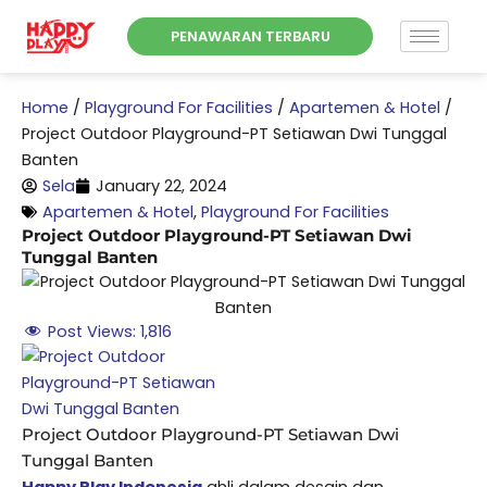
Skip
PENAWARAN TERBARU
to
content
Home
/
Playground For Facilities
/
Apartemen & Hotel
/
Project Outdoor Playground-PT Setiawan Dwi Tunggal
Banten
Sela
January 22, 2024
Apartemen & Hotel
,
Playground For Facilities
Project Outdoor Playground-PT Setiawan Dwi
Tunggal Banten
Post Views:
1,816
Project Outdoor Playground-PT Setiawan Dwi
Tunggal Banten