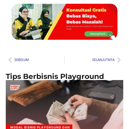
Prev
Nex
SEBELUM
SELANJUTNYA
Tips Berbisnis Playground