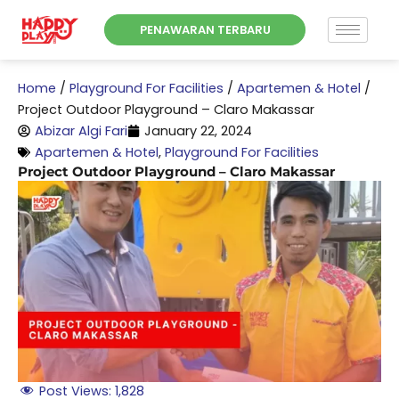
Skip
PENAWARAN TERBARU
to
content
Home
/
Playground For Facilities
/
Apartemen & Hotel
/
Project Outdoor Playground – Claro Makassar
Abizar Algi Fari
January 22, 2024
Apartemen & Hotel
,
Playground For Facilities
Project Outdoor Playground – Claro Makassar
Post Views:
1,828