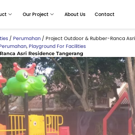
uct
Our Project
About Us
Contact
ties
/
Perumahan
/
Project Outdoor & Rubber-Ranca Asr
Perumahan
,
Playground For Facilities
-Ranca Asri Residence Tangerang