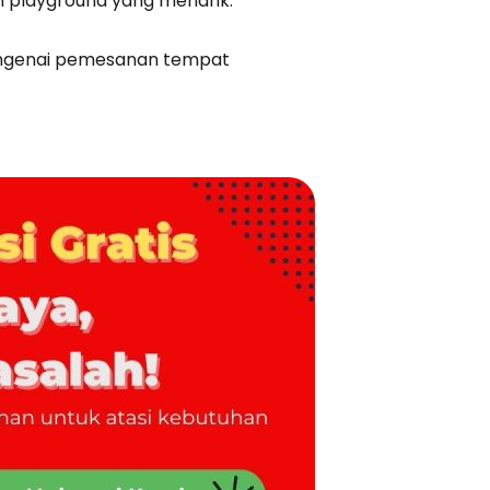
n playground yang menarik.
engenai pemesanan tempat