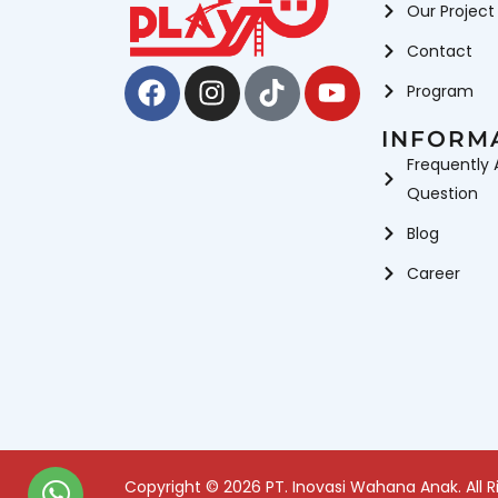
Our Project
Contact
Facebook
Instagram
Tiktok
Youtube
Program
INFORM
Frequently 
Question
Blog
Career
Copyright © 2026 PT. Inovasi Wahana Anak. All R