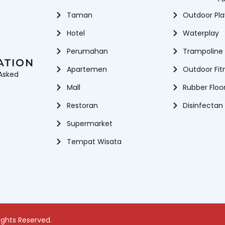
Taman
Outdoor Pl
Hotel
Waterplay
Perumahan
Trampoline
ATION
Apartemen
Outdoor Fit
Asked
Mall
Rubber Floo
Restoran
Disinfectan
Supermarket
Tempat Wisata
ights Reserved.