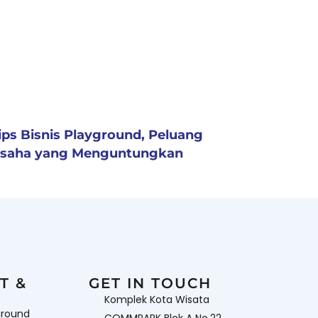
ips Bisnis Playground, Peluang
saha yang Menguntungkan
T &
GET IN TOUCH
Komplek Kota Wisata
ground
COMMPARK Blok A No.22,