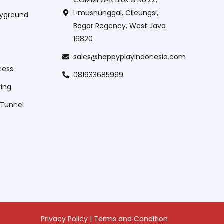
Limusnunggal, Cileungsi,
ayground
Bogor Regency, West Java
16820
sales@happyplayindonesia.com
ness
081933685999
ring
 Tunnel
Privacy Policy
|
Terms and Condition