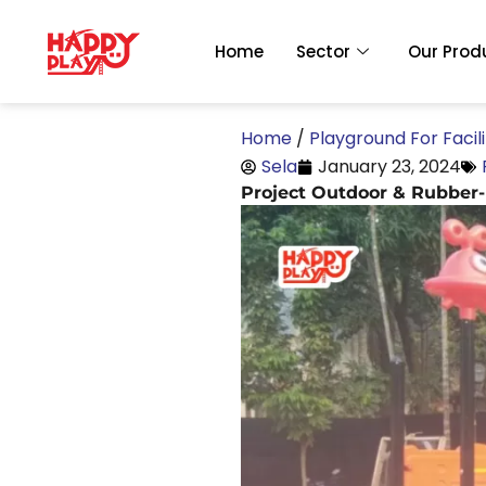
Skip
to
Home
Sector
Our Prod
content
Home
/
Playground For Facili
Sela
January 23, 2024
Project Outdoor & Rubber