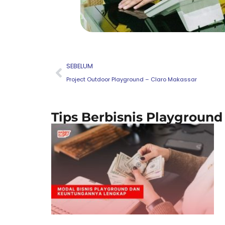
Prev
SEBELUM
Project Outdoor Playground – Claro Makassar
Tips Berbisnis Playground