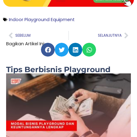
Indoor Playground Equipment
Prev
Nex
SEBELUM
SELANJUTNYA
Bagikan Artikel Ini:
Tips Berbisnis Playground