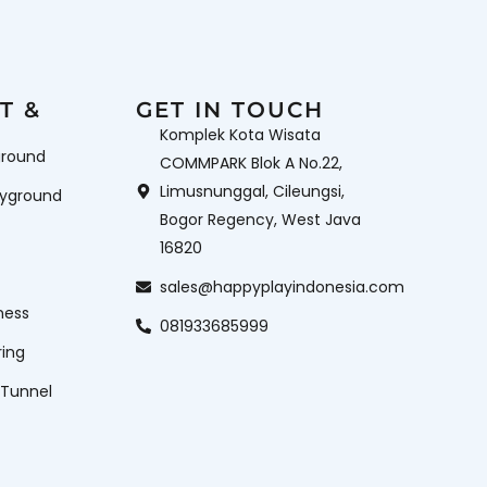
T &
GET IN TOUCH
Komplek Kota Wisata
ground
COMMPARK Blok A No.22,
Limusnunggal, Cileungsi,
ayground
Bogor Regency, West Java
16820
sales@happyplayindonesia.com
ness
081933685999
ring
 Tunnel