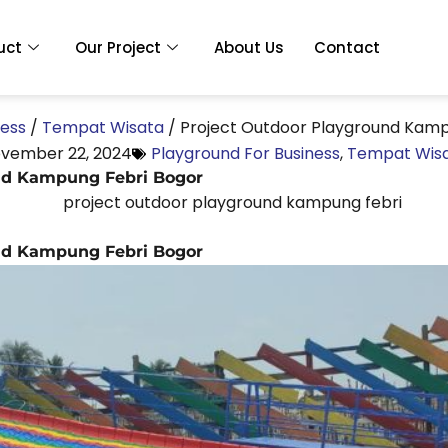
uct
Our Project
About Us
Contact
ness
/
Tempat Wisata
/
Project Outdoor Playground Kamp
vember 22, 2024
Playground For Business
,
Tempat Wis
nd Kampung Febri Bogor
nd Kampung Febri Bogor