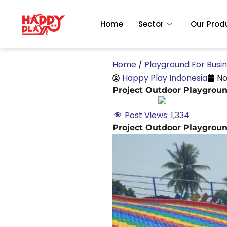
Skip
to
Home
Sector
Our Prod
content
Home
/
Playground For Busi
Happy Play Indonesia
No
Project Outdoor Playgrou
Post Views:
1,334
Project Outdoor Playgrou