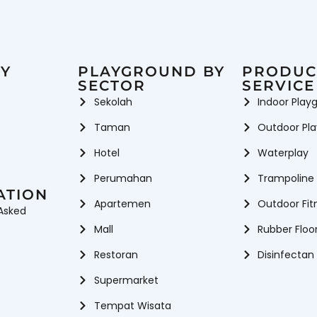
Y
PLAYGROUND BY
PRODUC
SECTOR
SERVICE
Sekolah
Indoor Play
Taman
Outdoor Pl
Hotel
Waterplay
Perumahan
Trampoline
ATION
Apartemen
Outdoor Fit
Asked
Mall
Rubber Floo
Restoran
Disinfectan
Supermarket
Tempat Wisata