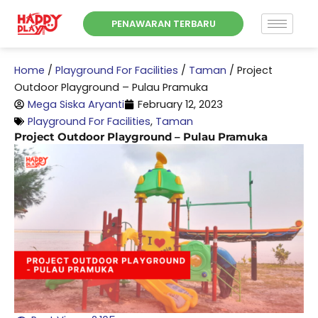
Skip
PENAWARAN TERBARU
to
content
Home
/
Playground For Facilities
/
Taman
/
Project
Outdoor Playground – Pulau Pramuka
Mega Siska Aryanti
February 12, 2023
Playground For Facilities
,
Taman
Project Outdoor Playground – Pulau Pramuka