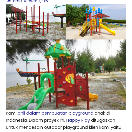
Post Views:
2,105
Kami
ahli dalam pembuatan playground
anak di
Indonesia. Dalam proyek ini,
Happy Play
ditugaskan
untuk mendesain outdoor playground klien kami yaitu