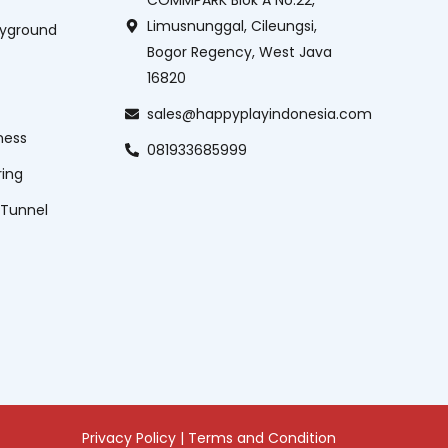
Limusnunggal, Cileungsi,
ayground
Bogor Regency, West Java
16820
sales@happyplayindonesia.com
ness
081933685999
ring
 Tunnel
Privacy Policy
|
Terms and Condition