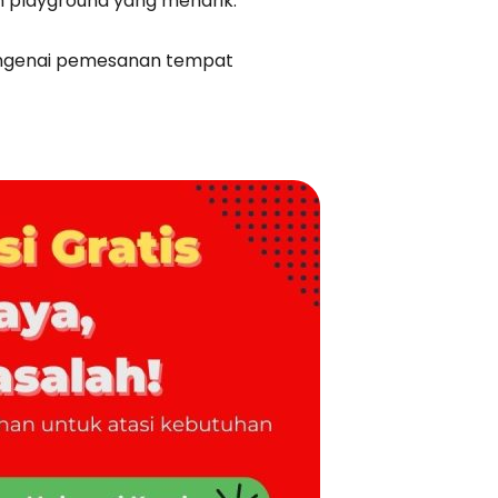
n playground yang menarik.
engenai pemesanan tempat