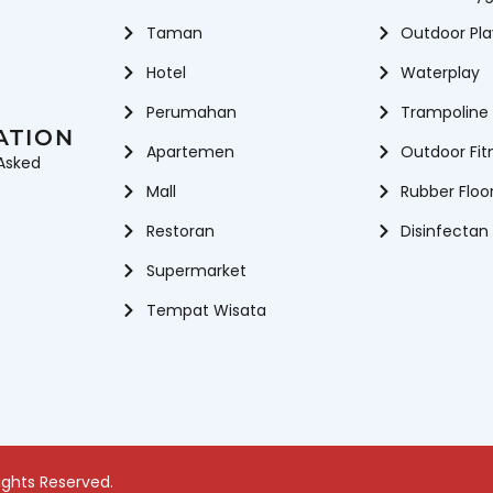
Taman
Outdoor Pl
Hotel
Waterplay
Perumahan
Trampoline
ATION
Apartemen
Outdoor Fit
Asked
Mall
Rubber Floo
Restoran
Disinfectan
Supermarket
Tempat Wisata
ights Reserved.