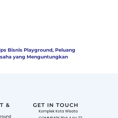
ips Bisnis Playground, Peluang
saha yang Menguntungkan
T &
GET IN TOUCH
Komplek Kota Wisata
ground
COMMPARK Blok A No.22,