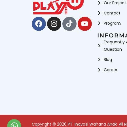
Our Project
Contact
Facebook
Instagram
Tiktok
Youtube
Program
INFORM
Frequently 
Question
Blog
Career
Copyright © 2026 PT. Inovasi Wahana Anak. All R