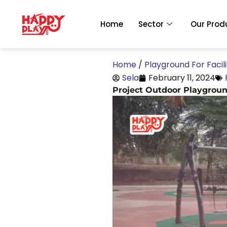
Skip
to
Home
Sector
Our Prod
content
Home
/
Playground For Facili
Sela
February 11, 2024
Project Outdoor Playgrou