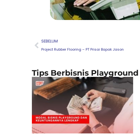
Prev
SEBELUM
Project Rubber Flooring – PT Prisai Bapak Jason
Tips Berbisnis Playground