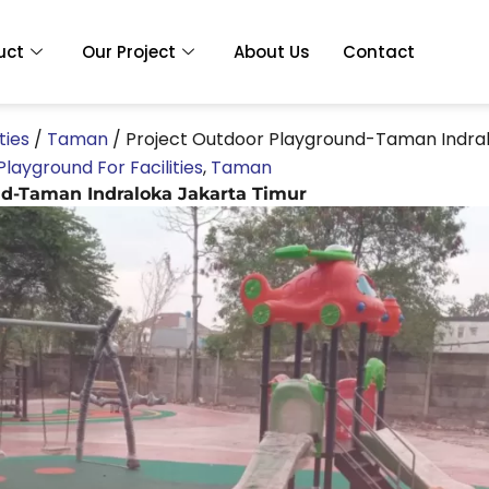
uct
Our Project
About Us
Contact
ties
/
Taman
/
Project Outdoor Playground-Taman Indral
Playground For Facilities
,
Taman
nd-Taman Indraloka Jakarta Timur