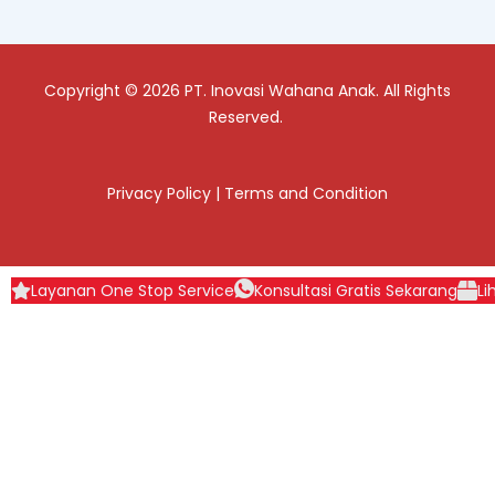
Copyright © 2026 PT. Inovasi Wahana Anak. All Rights
Reserved.
Privacy Policy
|
Terms and Condition
Layanan One Stop Service
Konsultasi Gratis Sekarang
Li