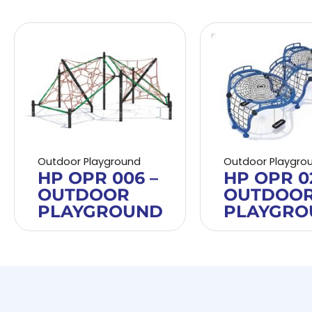
Outdoor Playground
Outdoor Playgro
HP OPR 006 –
HP OPR 0
OUTDOOR
OUTDOO
PLAYGROUND
PLAYGRO