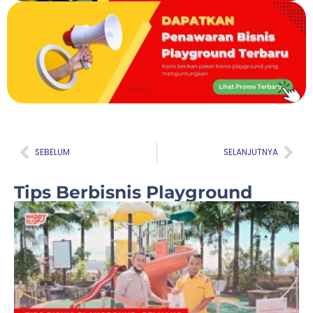
Prev
Nex
SEBELUM
SELANJUTNYA
Tips Berbisnis Playground