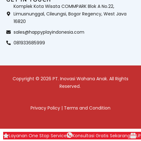
Komplek Kota Wisata COMMPARK Blok A No.22,
Limusnunggal, Cileungsi, Bogor Regency, West Java
16820
sales@happyplayindonesia.com
081933685999
Copyright © 2026 PT. Inovasi Wahana Anak. All Rights
Reserved.
Privacy Policy
|
Terms and Condition
Layanan One Stop Service
Konsultasi Gratis Sekarang
Li