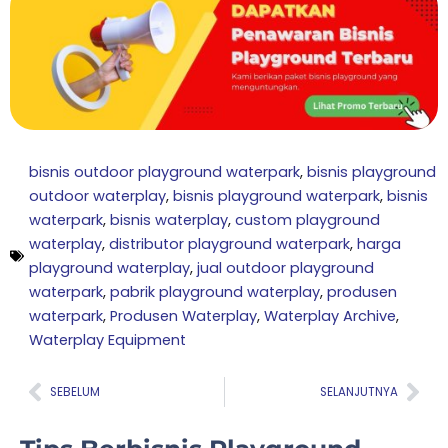
bisnis outdoor playground waterpark
,
bisnis playground
outdoor waterplay
,
bisnis playground waterpark
,
bisnis
waterpark
,
bisnis waterplay
,
custom playground
waterplay
,
distributor playground waterpark
,
harga
playground waterplay
,
jual outdoor playground
waterpark
,
pabrik playground waterplay
,
produsen
waterpark
,
Produsen Waterplay
,
Waterplay Archive
,
Waterplay Equipment
Prev
Nex
SEBELUM
SELANJUTNYA