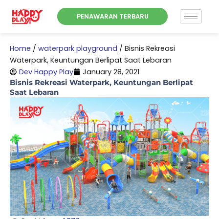
Skip
PENAWARAN TERBARU
to
content
Home
/
waterpark playground
/
Bisnis Rekreasi
Waterpark, Keuntungan Berlipat Saat Lebaran
Dev Happy Play
January 28, 2021
Bisnis Rekreasi Waterpark, Keuntungan Berlipat
Saat Lebaran