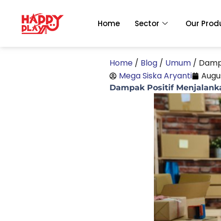
Skip
to
Home
Sector
Our Prod
content
Home
/
Blog
/
Umum
/
Dampa
Mega Siska Aryanti
Augus
Dampak Positif Menjalanka