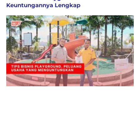
Keuntungannya Lengkap