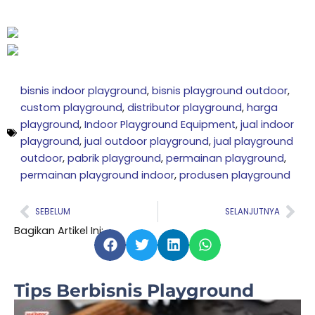
bisnis indoor playground
,
bisnis playground outdoor
,
custom playground
,
distributor playground
,
harga
playground
,
Indoor Playground Equipment
,
jual indoor
playground
,
jual outdoor playground
,
jual playground
outdoor
,
pabrik playground
,
permainan playground
,
permainan playground indoor
,
produsen playground
Prev
Nex
SEBELUM
SELANJUTNYA
Bagikan Artikel Ini:
Tips Berbisnis Playground