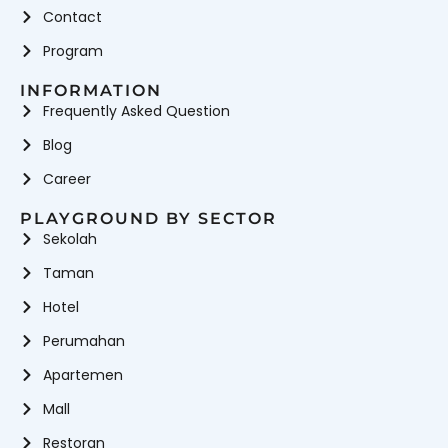
Contact
Program
INFORMATION
Frequently Asked Question
Blog
Career
PLAYGROUND BY SECTOR
Sekolah
Taman
Hotel
Perumahan
Apartemen
Mall
Restoran