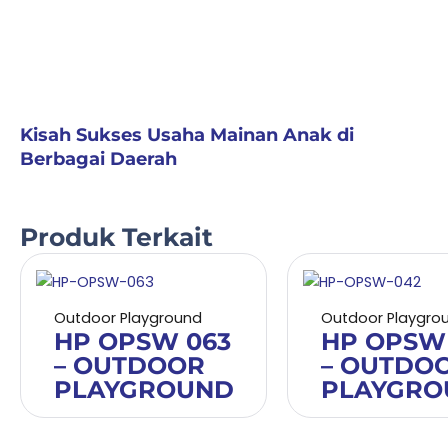
Kisah Sukses Usaha Mainan Anak di
Berbagai Daerah
Produk Terkait
Outdoor Playground
Outdoor Playgro
HP OPSW 063
HP OPSW
– OUTDOOR
– OUTDO
PLAYGROUND
PLAYGRO