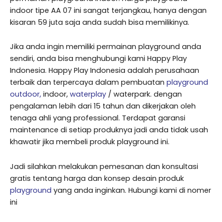
indoor tipe AA 07 ini sangat terjangkau, hanya dengan
kisaran 59 juta saja anda sudah bisa memilikinya.
Jika anda ingin memiliki permainan playground anda
sendiri, anda bisa menghubungi kami Happy Play
Indonesia. Happy Play Indonesia adalah perusahaan
terbaik dan terpercaya dalam pembuatan
playground
outdoor,
indoor,
waterplay
/ waterpark. dengan
pengalaman lebih dari 15 tahun dan dikerjakan oleh
tenaga ahli yang professional. Terdapat garansi
maintenance di setiap produknya jadi anda tidak usah
khawatir jika membeli produk playground ini.
Jadi silahkan melakukan pemesanan dan konsultasi
gratis tentang harga dan konsep desain produk
playground
yang anda inginkan. Hubungi kami di nomer
ini