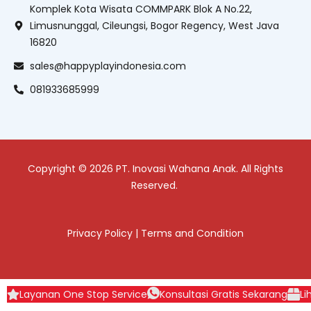
Komplek Kota Wisata COMMPARK Blok A No.22,
Limusnunggal, Cileungsi, Bogor Regency, West Java
16820
sales@happyplayindonesia.com
081933685999
Copyright © 2026 PT. Inovasi Wahana Anak. All Rights
Reserved.
Privacy Policy
|
Terms and Condition
Layanan One Stop Service
Konsultasi Gratis Sekarang
Li