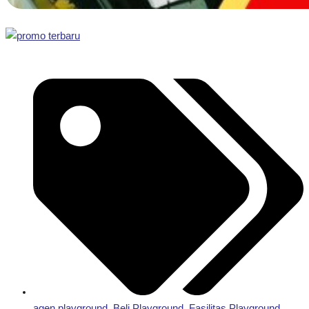
agen playground
,
Beli Playground
,
Fasilitas Playground
,