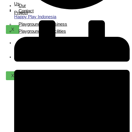
Us
Our
Contact
Project
Happy Play Indonesia
Playground For Business
X
Playground For Facilities
About
Us
Contact
X