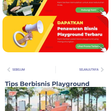
Prev
Nex
SEBELUM
SELANJUTNYA
Tips Berbisnis Playground