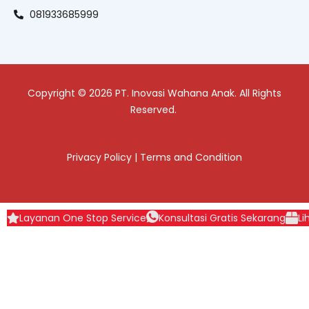
081933685999
Copyright © 2026 PT. Inovasi Wahana Anak. All Rights
Reserved.
Privacy Policy
|
Terms and Condition
Layanan One Stop Service
Konsultasi Gratis Sekarang
Li