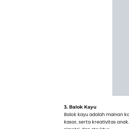
3. Balok Kayu
Balok kayu adalah mainan k
kasar, serta kreativitas an