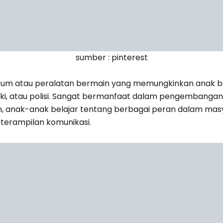
sumber : pinterest
ostum atau peralatan bermain yang memungkinkan anak 
oki, atau polisi. Sangat bermanfaat dalam pengembangan
n, anak-anak belajar tentang berbagai peran dalam ma
terampilan komunikasi.