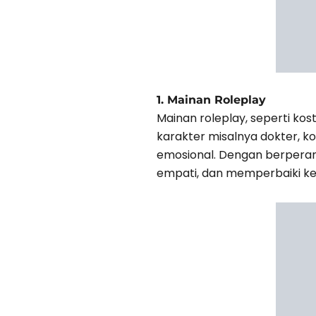
1. Mainan Roleplay
Mainan roleplay, seperti k
karakter misalnya dokter, k
emosional. Dengan berpera
empati, dan memperbaiki ke