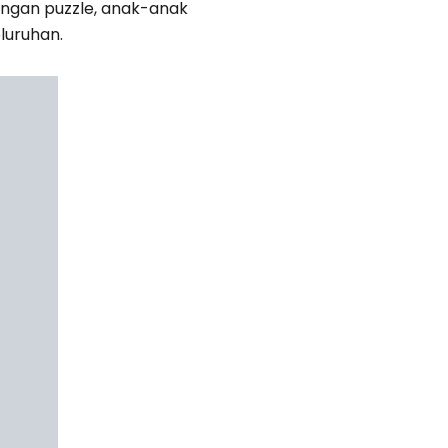
ngan puzzle, anak-anak
luruhan.