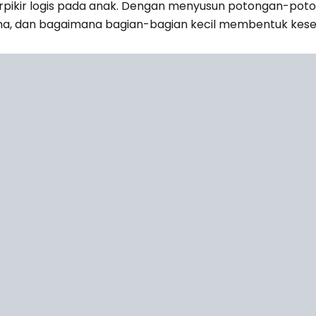
pikir logis pada anak. Dengan menyusun potongan-poto
rna, dan bagaimana bagian-bagian kecil membentuk kese