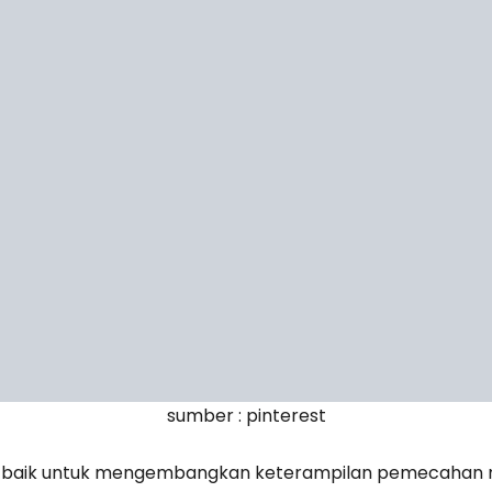
sumber : pinterest
g baik untuk mengembangkan keterampilan pemecahan m