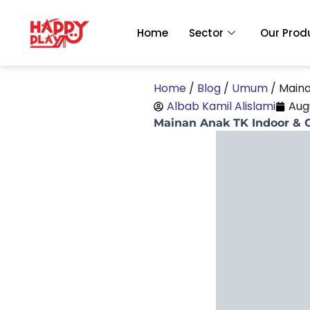
Skip
to
Home
Sector
Our Prod
content
Home
/
Blog
/
Umum
/
Maina
Albab Kamil Alislami
Aug
Mainan Anak TK Indoor & 