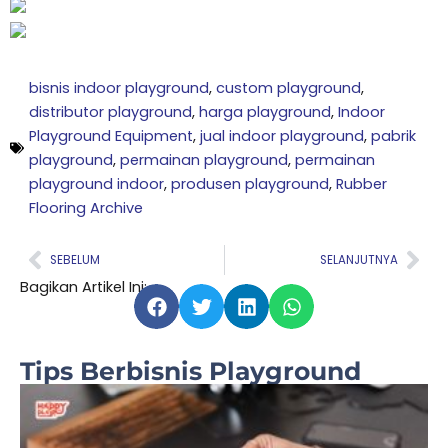
bisnis indoor playground
,
custom playground
,
distributor playground
,
harga playground
,
Indoor
Playground Equipment
,
jual indoor playground
,
pabrik
playground
,
permainan playground
,
permainan
playground indoor
,
produsen playground
,
Rubber
Flooring Archive
Prev
Nex
SEBELUM
SELANJUTNYA
Bagikan Artikel Ini:
Tips Berbisnis Playground