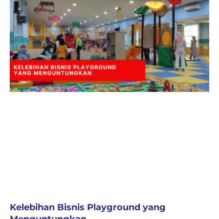
Kelebihan Bisnis Playground yang