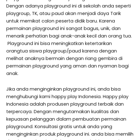
Dengan adanya playground ini di sekolah anda seperti
playgroup, TK, atau paud akan menjadi daya Tarik
untuk memikat calon peserta didik baru. Karena
permainan playground ini sangat bagus, unik, dan
menarik perhatian bagi anak-anak kecil dan orang tua.
Playground ini bisa meningkatkan ketertarikan
orangtua siswa playgroup/paud karena dengan
melihat anaknya bermain dengan riang gembira di
permainan playground yang aman dan nyaman bagi
anak.
Jika anda menginginkan playground ini, anda bisa
menghubungi kami happy play Indonesia. Happy play
Indonesia adalah produsen playground terbaik dan
terpercaya. Dengan mengutamakan kualitas dan
kepuasan pelanggan dalam pembuatan permainan
playground. Konsultasi gratis untuk anda yang
menginginkan produk playground ini. anda bisa memilih