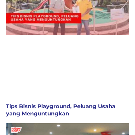
Tips Bisnis Playground, Peluang Usaha
yang Menguntungkan