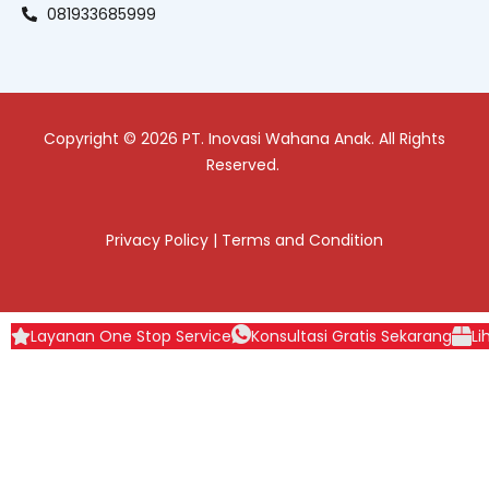
081933685999
Copyright © 2026 PT. Inovasi Wahana Anak. All Rights
Reserved.
Privacy Policy
|
Terms and Condition
Layanan One Stop Service
Konsultasi Gratis Sekarang
Li