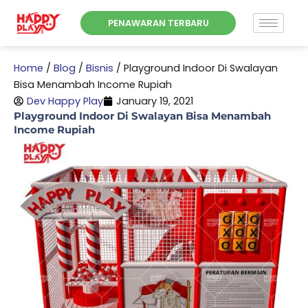
Skip
PENAWARAN TERBARU
to
content
Home
/
Blog
/
Bisnis
/
Playground Indoor Di Swalayan
Bisa Menambah Income Rupiah
Dev Happy Play
January 19, 2021
Playground Indoor Di Swalayan Bisa Menambah
Income Rupiah