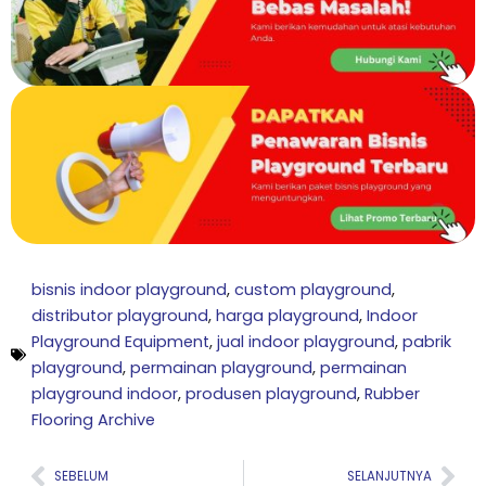
bisnis indoor playground
,
custom playground
,
distributor playground
,
harga playground
,
Indoor
Playground Equipment
,
jual indoor playground
,
pabrik
playground
,
permainan playground
,
permainan
playground indoor
,
produsen playground
,
Rubber
Flooring Archive
Prev
Nex
SEBELUM
SELANJUTNYA