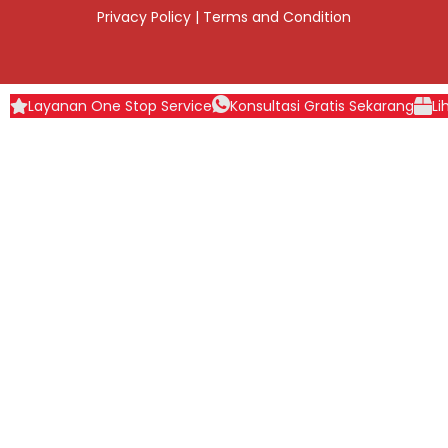
Privacy Policy
|
Terms and Condition
Layanan One Stop Service
Konsultasi Gratis Sekarang
Li