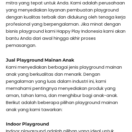
mitra yang tepat untuk Anda. Kami adalah perusahaan
yang menyediakan layanan pembuatan playground
dengan kualitas terbaik dan didukung oleh tenaga kerja
profesional yang berpengalaman. Jika minat dengan
bisnis playground kami Happy Play Indonesia kami akan
bantu Anda dari awal hingga akhir proses
pemasangan.
Jual Playground Mainan Anak
Kami menyediakan berbagai jenis playground mainan
anak yang berkualitas dan menarik. Dengan
pengalaman yang luas dalam industri ini, kami
memahami pentingnya menyediakan produk yang
aman, tahan lama, dan menghibur bagi anak-anak.
Berikut adalah beberapa pilihan playground mainan
anak yang kami tawarkan:
Indoor Playground
Indoor playground adalah pilihan yang ideal untuk