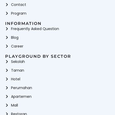
Contact
Program
INFORMATION
Frequently Asked Question
Blog
Career
PLAYGROUND BY SECTOR
Sekolah
Taman
Hotel
Perumahan
Apartemen
Mall
Restoran