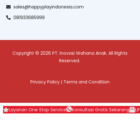
sales@happyplayindonesia.com
081933685999
Copyright © 2026 PT. Inovasi Wahana Anak. All Rights
Reserved.
Privacy Policy
|
Terms and Condition
Layanan One Stop Service
Konsultasi Gratis Sekarang
Li