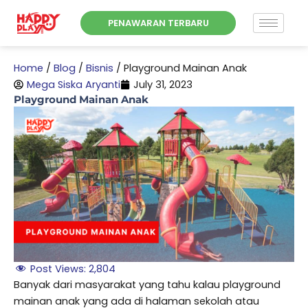
Skip
PENAWARAN TERBARU
to
content
Home
/
Blog
/
Bisnis
/
Playground Mainan Anak
Mega Siska Aryanti
July 31, 2023
Playground Mainan Anak
Post Views:
2,804
Banyak dari masyarakat yang tahu kalau playground
mainan anak yang ada di halaman sekolah atau