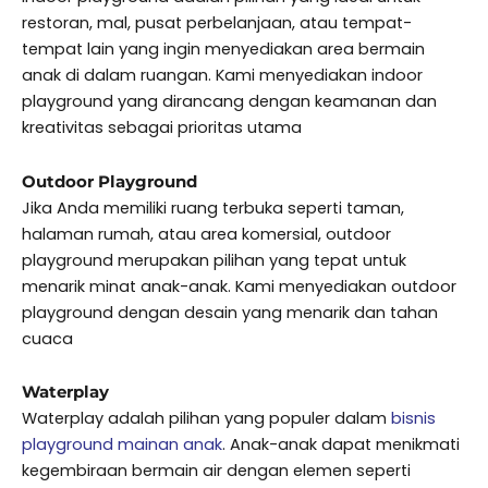
restoran, mal, pusat perbelanjaan, atau tempat-
tempat lain yang ingin menyediakan area bermain
anak di dalam ruangan. Kami menyediakan indoor
playground yang dirancang dengan keamanan dan
kreativitas sebagai prioritas utama
Outdoor Playground
Jika Anda memiliki ruang terbuka seperti taman,
halaman rumah, atau area komersial, outdoor
playground merupakan pilihan yang tepat untuk
menarik minat anak-anak. Kami menyediakan outdoor
playground dengan desain yang menarik dan tahan
cuaca
Waterplay
Waterplay adalah pilihan yang populer dalam
bisnis
playground mainan anak
. Anak-anak dapat menikmati
kegembiraan bermain air dengan elemen seperti