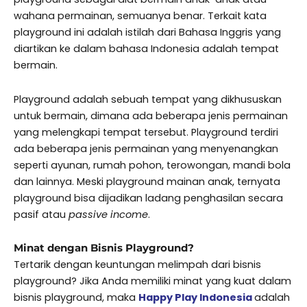
wahana permainan, semuanya benar. Terkait kata
playground ini adalah istilah dari Bahasa Inggris yang
diartikan ke dalam bahasa Indonesia adalah tempat
bermain.
Playground adalah sebuah tempat yang dikhususkan
untuk bermain, dimana ada beberapa jenis permainan
yang melengkapi tempat tersebut. Playground terdiri
ada beberapa jenis permainan yang menyenangkan
seperti ayunan, rumah pohon, terowongan, mandi bola
dan lainnya. Meski playground mainan anak, ternyata
playground bisa dijadikan ladang penghasilan secara
pasif atau
passive income
.
Minat dengan Bisnis Playground?
Tertarik dengan keuntungan melimpah dari bisnis
playground? Jika Anda memiliki minat yang kuat dalam
bisnis playground, maka
Happy Play Indonesia
adalah