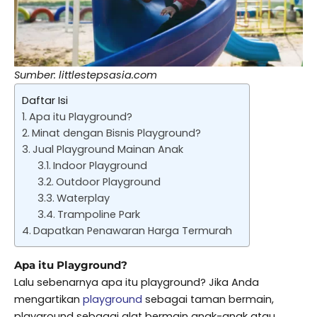
Sumber: littlestepsasia.com
Daftar Isi
Apa itu Playground?
Minat dengan Bisnis Playground?
Jual Playground Mainan Anak
Indoor Playground
Outdoor Playground
Waterplay
Trampoline Park
Dapatkan Penawaran Harga Termurah
Apa itu Playground?
Lalu sebenarnya apa itu playground? Jika Anda
mengartikan
playground
sebagai taman bermain,
playground sebagai alat bermain anak-anak atau