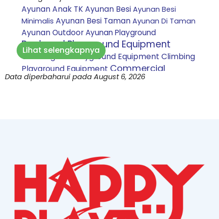
Ayunan Anak TK
Ayunan Besi
Ayunan Besi
Ayunan Besi Taman
Minimalis
Ayunan Di Taman
Ayunan Outdoor
Ayunan Playground
Backyard Playground Equipment
Lihat selengkapnya
Climbing Net Playground Equipment
Climbing
Commercial
Playground Equipment
Data diperbaharui pada August 6, 2026
Playground Equipment
Custom playground
Daycare Playground Equipment
indoor
Inclusive
Harga Perosotan Mandi Bola
Playground Equipment
Jasa
pembuatan playground bandung
Jasa
pembuatan playground bekasi
Jasa
pembuatan playground bogor
Jasa
pembuatan playground jakarta
Jasa
pembuatan playground purwakarta
Jasa pembuatan playground
tasikmalaya
Jual ayunan rantai
Jual jungkitan
Park Playground Equipment
anak