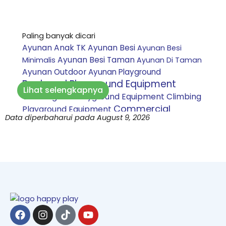
Paling banyak dicari
Ayunan Anak TK
Ayunan Besi
Ayunan Besi
Ayunan Besi Taman
Minimalis
Ayunan Di Taman
Ayunan Outdoor
Ayunan Playground
Backyard Playground Equipment
Lihat selengkapnya
Climbing Net Playground Equipment
Climbing
Commercial
Playground Equipment
Data diperbaharui pada August 9, 2026
Playground Equipment
Custom playground
Daycare Playground Equipment
indoor
Inclusive
Harga Perosotan Mandi Bola
Playground Equipment
Jasa
pembuatan playground bandung
Jasa
pembuatan playground bekasi
Jasa
pembuatan playground bogor
Jasa
Facebook
Instagram
Tiktok
Youtube
pembuatan playground jakarta
Jasa
pembuatan playground purwakarta