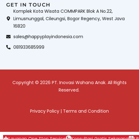
GET IN TOUCH
Komplek Kota Wisata COMMPARK Blok A No.22,
Limusnunggal, Cileungsi, Bogor Regency, West Java
16820
sales@happyplayindonesia.com
081933685999
Copyright © 2026 PT. Inovasi Wahana Anak. All Rights
Reserved.
Privacy Policy
|
Terms and Condition
Layanan One Stop Service
Konsultasi Gratis Sekarang
Li