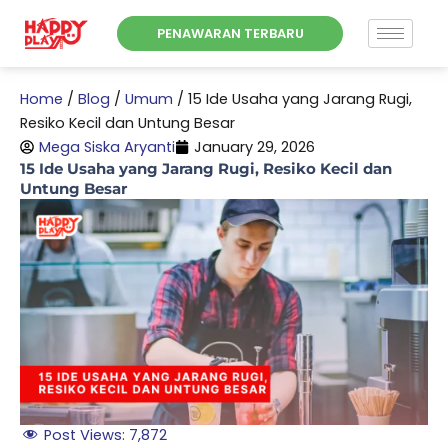
Skip
PENAWARAN TERBARU
to
content
Home
/
Blog
/
Umum
/
15 Ide Usaha yang Jarang Rugi,
Resiko Kecil dan Untung Besar
Mega Siska Aryanti
January 29, 2026
15 Ide Usaha yang Jarang Rugi, Resiko Kecil dan
Untung Besar
Post Views:
7,872