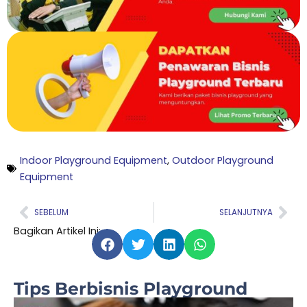
Indoor Playground Equipment
,
Outdoor Playground
Equipment
Prev
Nex
SEBELUM
SELANJUTNYA
Bagikan Artikel Ini:
Tips Berbisnis Playground