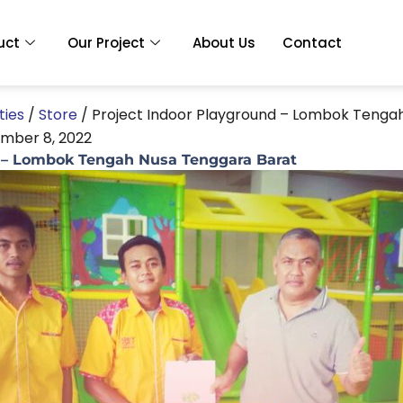
uct
Our Project
About Us
Contact
ties
/
Store
/
Project Indoor Playground – Lombok Tenga
mber 8, 2022
d – Lombok Tengah Nusa Tenggara Barat