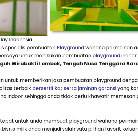
lay Indonesia
gus spesialis pembuatan
Playground
wahana permainan ana
percaya untuk melakukan pembuatan
playground indoor
Puguh Wirabakti Lombok, Tengah Nusa Tenggara Bara
han untuk memberikan jasa pembuatan playground dengan
litas terbaik
bersertifikat serta jaminan garansi
yang ka
na indoor sehingga anda tidak perlu khawatir memesa
ng tepat untuk anda membuat playground wahana permain
bisnis milik anda menjadi salah satu pilihan favorit kelua