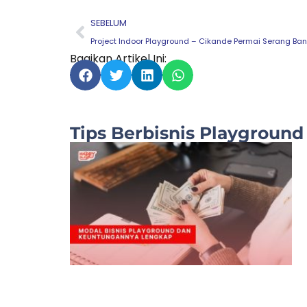
Prev
SEBELUM
Project Indoor Playground – Cikande Permai Serang Ba
Bagikan Artikel Ini:
Tips Berbisnis Playground