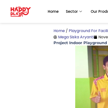
Skip
to
Home
Sector
Our Prod
content
Home
/
Playground For Facili
Mega Siska Aryanti
Nove
Project Indoor Playgroun