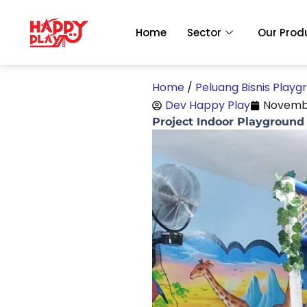
Skip
to
Home
Sector
Our Prod
content
Home
/
Peluang Bisnis Playg
Dev Happy Play
Novembe
Project Indoor Playground