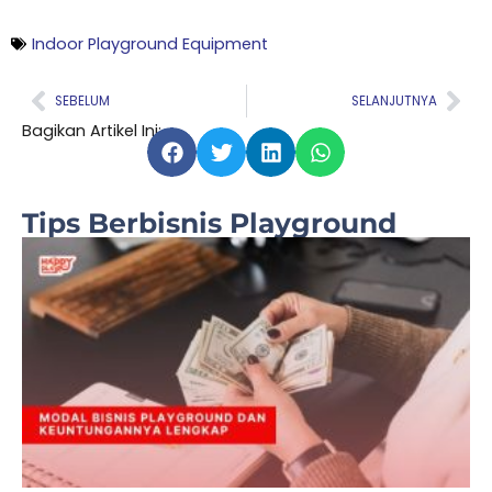
Indoor Playground Equipment
Prev
Nex
SEBELUM
SELANJUTNYA
Bagikan Artikel Ini:
Tips Berbisnis Playground