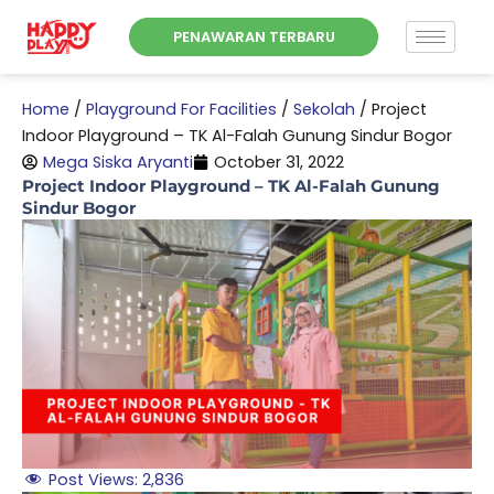
Skip
PENAWARAN TERBARU
to
content
Home
/
Playground For Facilities
/
Sekolah
/
Project
Indoor Playground – TK Al-Falah Gunung Sindur Bogor
Mega Siska Aryanti
October 31, 2022
Project Indoor Playground – TK Al-Falah Gunung
Sindur Bogor
Post Views:
2,836