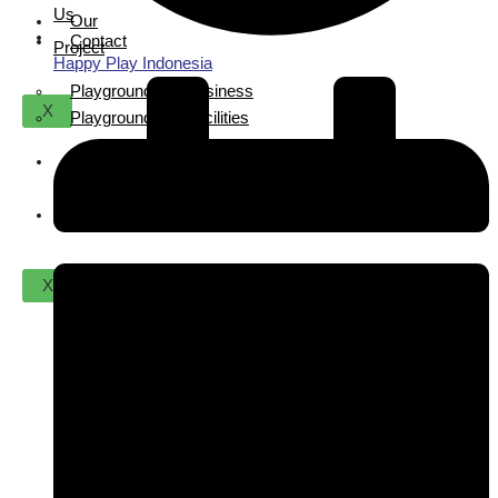
Us
Our
Contact
Project
Happy Play Indonesia
Playground For Business
X
Playground For Facilities
About
Us
Contact
X