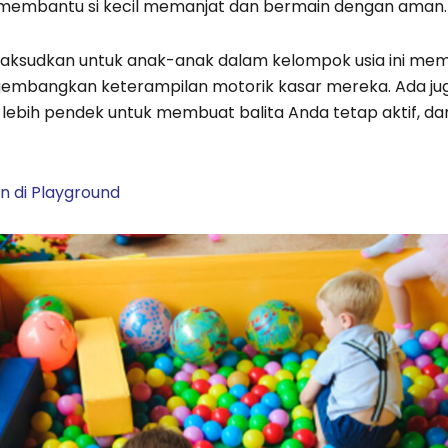
 membantu si kecil memanjat dan bermain dengan aman.
ksudkan untuk anak-anak dalam kelompok usia ini memili
bangkan keterampilan motorik kasar mereka. Ada jug
if lebih pendek untuk membuat balita Anda tetap aktif, 
 di Playground