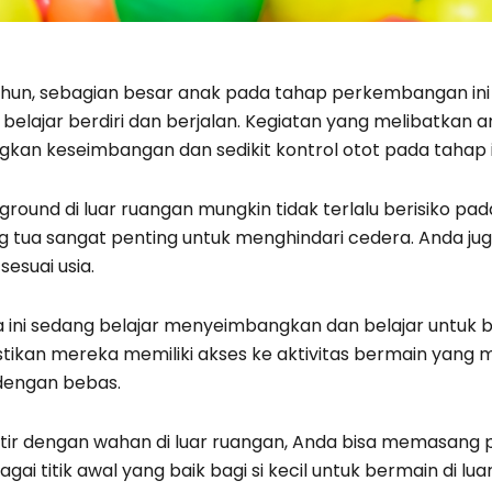
tahun, sebagian besar anak pada tahap perkembangan in
lajar berdiri dan berjalan. Kegiatan yang melibatkan a
 keseimbangan dan sedikit kontrol otot pada tahap i
round di luar ruangan mungkin tidak terlalu berisiko pada
 tua sangat penting untuk menghindari cedera. Anda jug
sesuai usia.
a ini sedang belajar menyeimbangkan dan belajar untuk 
tikan mereka memiliki akses ke aktivitas bermain yan
dengan bebas.
ir dengan wahan di luar ruangan, Anda bisa memasang p
i titik awal yang baik bagi si kecil untuk bermain di lu