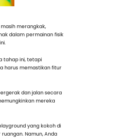
i masih merangkak,
nak dalam permainan fisik
ni.
 tahap ini, tetapi
a harus memastikan fitur
bergerak dan jalan secara
g memungkinkan mereka
layground yang kokoh di
ar ruangan. Namun, Anda