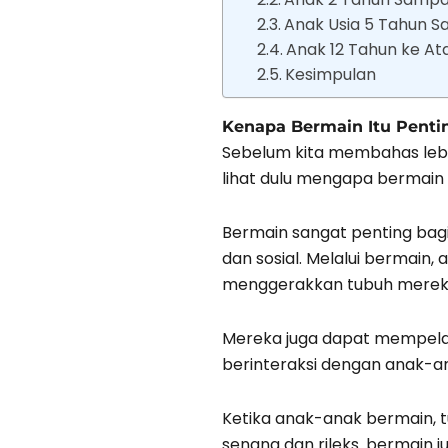
Anak Usia 5 Tahun S
Anak 12 Tahun ke At
Kesimpulan
Kenapa Bermain Itu Penti
Sebelum kita membahas lebi
lihat dulu mengapa bermain
Bermain sangat penting bag
dan sosial. Melalui bermai
menggerakkan tubuh mereka
Mereka juga dapat mempelaj
berinteraksi dengan anak-a
Ketika anak-anak bermain,
senang dan rileks. bermain