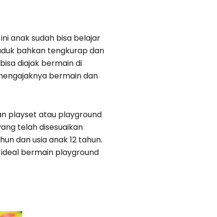
ini anak sudah bisa belajar
duduk bahkan tengkurap dan
isa diajak bermain di
n mengajaknya bermain dan
n playset atau playground
yang telah disesuaikan
hun dan usia anak 12 tahun.
r ideal bermain playground