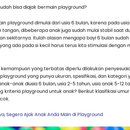
sudah bisa diajak bermain playground?
in playground dimulai dari usia 6 bulan, karena pada usia 
angan, dibeberapa anak juga sudah mulai stabil saat 
sekitarnya. Itulah alasan mengapa bayi 6 bulan sudah b
ng ada pada si kecil harus terus kita stimulasi denga
 kemampuan yang terbatas diperlu dilakukan penyesuaia
playground yang punya ukuran, spesifikasi, dan kategori 
ak-anak diusia 6 bulan, usia 2-5 tahun, usia anak 5-12 ta
 kriteria playground untuk anak? Berikut klasifikasi umu
cok.
a, Segera Ajak Anak Anda Main di Playground