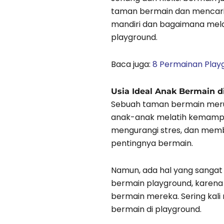
taman bermain dan mencari
mandiri dan bagaimana melaku
playground.
Baca juga:
8 Permainan Play
Usia Ideal Anak Bermain d
Sebuah taman bermain meru
anak-anak melatih kemampua
mengurangi stres, dan memba
pentingnya bermain.
Namun, ada hal yang sangat 
bermain playground, karena
bermain mereka. Sering kali
bermain di playground.