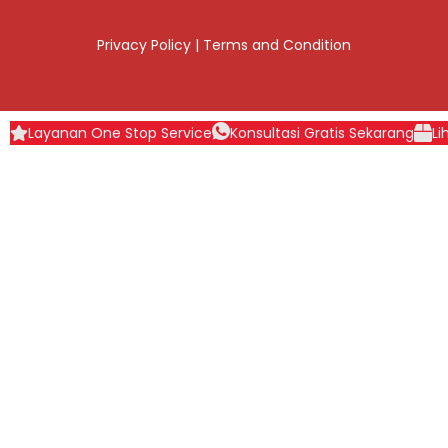
Privacy Policy
|
Terms and Condition
Layanan One Stop Service
Konsultasi Gratis Sekarang
Li