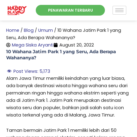
Skip
PENAWARAN TERBARU
to
content
Home
/
Blog
/
Umum
/
10 Wahana Jatim Park 1 yang
Seru, Ada Berapa Wahananya?
Mega Siska Aryanti
August 20, 2022
10 Wahana Jatim Park 1 yang Seru, Ada Berapa
Wahananya?
Post Views:
5,173
Alam Jawa Timur memiliki keindahan yang luar biasa,
ada banyak destinasi wisata hingga wahana seru dari
permainan ringan hingga wahana ekstrim seperti yang
ada di Jatim Park 1. Jatim Park merupakan destinasi
wisata seru dan populer, bahkan jadi salah satu icon
wisata terkenal yang ada di Malang, Jawa Timur.
Taman bermain Jatim Park 1 memiliki lebih dari 50