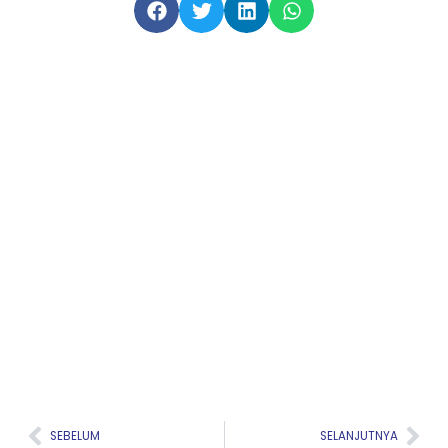
Prev
Nex
SEBELUM
SELANJUTNYA