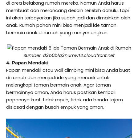
di area belakang rumah mereka. Namun Anda harus
membuat dan merancang desain terlebih dahulu, tapi
ini akan terbayarkan jika sudah jadi dan dimainkan oleh
anak. Rumah pohon mini bisa menjadi ide taman
bermain anak di rumah yang menyenangkan.
Sumber: d3p0bla3numw14.cloudfront.net
4. Papan Mendaki
Papan mendaki atau wall climbing mini bisa Anda buat
di rumah dan menjadi ide yang menarik untuk
melengkapi taman bermain anak. Agar taman
bermainnya aman, Anda harus pastikan kembali
papannya kuat, tidak rapuh, tidak ada benda tajam
disiasati dengan busah empuk yang aman.