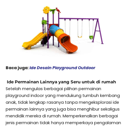
Baca juga:
Ide Desain Playground Outdoor
Ide Permainan Lainnya yang Seru untuk di rumah
Setelah mengulas berbagai pilihan permainan
playground indoor yang mendukung tumbuh kembang
anak, tidak lengkap rasanya tanpa mengeksplorasi ide
permainan lainnya yang juga bisa menghibur sekaligus
mendidik mereka di rumah. Memperkenalkan berbagai
jenis permainan tidak hanya memperkaya pengalaman