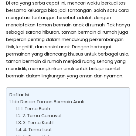
Di era yang serba cepat ini, mencari waktu berkualitas
bersama keluarga bisa jadi tantangan. Salah satu cara
mengatasi tantangan tersebut adalah dengan
menciptakan taman bermain anak di rumah. Tak hanya
sebagai sarana hiburan, taman bermain di rumah juga
berperan penting dalam mendukung perkembangan
fisik, kognitif, dan sosial anak. Dengan berbagai
permainan yang dirancang khusus untuk berbagai usia,
taman bermain di rumah menjadi ruang senang yang
mendidik, memungkinkan anak untuk belajar sambil
bermain dalam lingkungan yang aman dan nyaman.
Daftar Isi
Ide Desain Taman Bermain Anak
1. Tema Buah
2. Tema Carnaval
3. Tema Kastil
4. Tema Laut