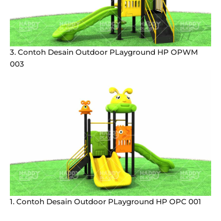
3. Contoh Desain Outdoor PLayground HP OPWM
003
1. Contoh Desain Outdoor PLayground HP OPC 001