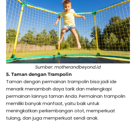
Sumber: motherandbeyond.id
5. Taman dengan Trampolin
Taman dengan permainan trampolin bisa jadi ide
menarik menambah daya tarik dan melengkapi
permainan lainnya taman Anda. Permainan trampolin
memiliki banyak manfaat, yaitu baik untuk
meningkatkan perkembangan otot, memperkuat
tulang, dan juga memperkuat sendi anak.