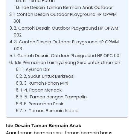
5. Tema Hutan
Ide Desain Taman Bermain Anak Outdoor
1. Contoh Desain Outdoor PLayground HP OPWM
001
2. Contoh Desain Outdoor PLayground HP OPWM
002
3. Contoh Desain Outdoor PLayground HP OPWM
003
1. Contoh Desain Outdoor PLayground HP OPC 001
Ide Permainan Lainnya yang Seru untuk di rumah
1. Ayunan DIY
2. Sudut untuk Berkreasi
3. Rumah Pohon Mini
4. Papan Mendaki
5. Taman dengan Trampolin
6. Permainan Pasir
7. Taman Bermain Indoor
Ide Desain Taman Bermain Anak
Agar taman bermain seru, taman bermain harus