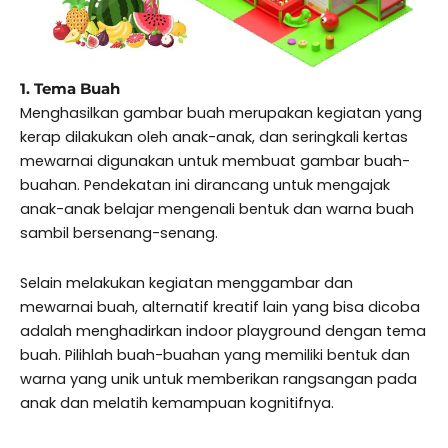
1. Tema Buah
Menghasilkan gambar buah merupakan kegiatan yang
kerap dilakukan oleh anak-anak, dan seringkali kertas
mewarnai digunakan untuk membuat gambar buah-
buahan. Pendekatan ini dirancang untuk mengajak
anak-anak belajar mengenali bentuk dan warna buah
sambil bersenang-senang.
Selain melakukan kegiatan menggambar dan
mewarnai buah, alternatif kreatif lain yang bisa dicoba
adalah menghadirkan indoor playground dengan tema
buah. Pilihlah buah-buahan yang memiliki bentuk dan
warna yang unik untuk memberikan rangsangan pada
anak dan melatih kemampuan kognitifnya.