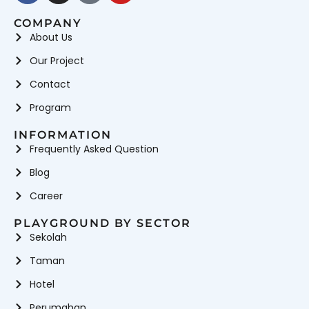
Blog
Career
PLAYGROUND BY SECTOR
Sekolah
Taman
Hotel
Perumahan
Apartemen
Mall
Restoran
Supermarket
Tempat Wisata
PRODUCT & SERVICE