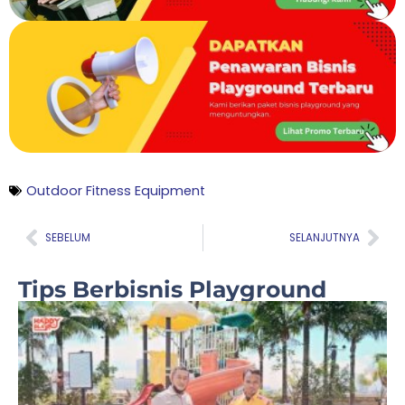
Outdoor Fitness Equipment
Prev
Nex
SEBELUM
SELANJUTNYA
Tips Berbisnis Playground