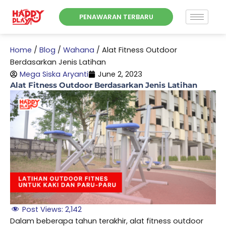
Skip
PENAWARAN TERBARU
to
content
Home
/
Blog
/
Wahana
/
Alat Fitness Outdoor
Berdasarkan Jenis Latihan
Mega Siska Aryanti
June 2, 2023
Alat Fitness Outdoor Berdasarkan Jenis Latihan
Post Views:
2,142
Dalam beberapa tahun terakhir, alat fitness outdoor