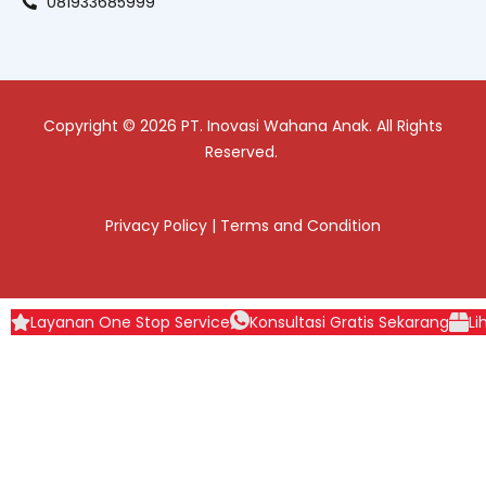
081933685999
Copyright © 2026 PT. Inovasi Wahana Anak. All Rights
Reserved.
Privacy Policy
|
Terms and Condition
Layanan One Stop Service
Konsultasi Gratis Sekarang
Li