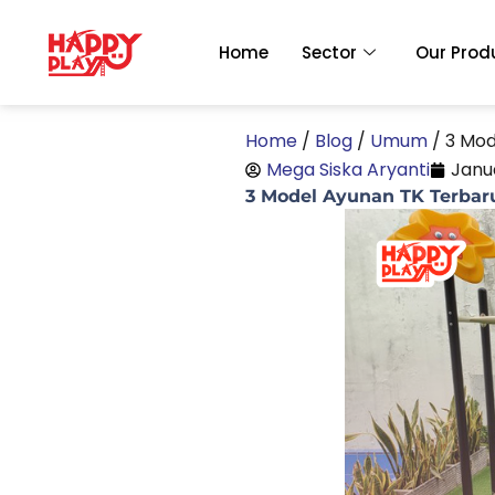
Skip
to
Home
Sector
Our Prod
content
Home
/
Blog
/
Umum
/
3 Mod
Mega Siska Aryanti
Janu
3 Model Ayunan TK Terbaru