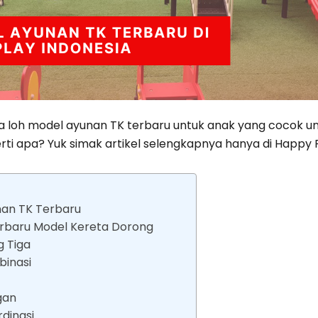
loh model ayunan TK terbaru untuk anak yang cocok untu
ti apa? Yuk simak artikel selengkapnya hanya di Happy P
nan TK Terbaru
erbaru Model Kereta Dorong
g Tiga
binasi
n
gan
dinasi