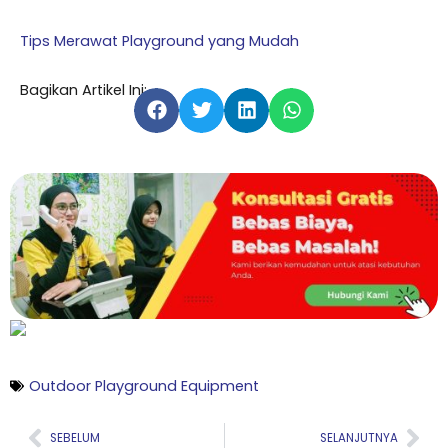
Tips Merawat Playground yang Mudah
Bagikan Artikel Ini:
Outdoor Playground Equipment
Prev
Nex
SEBELUM
SELANJUTNYA