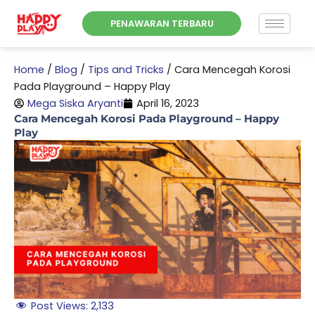
Skip
PENAWARAN TERBARU
to
content
Home
/
Blog
/
Tips and Tricks
/
Cara Mencegah Korosi
Pada Playground – Happy Play
Mega Siska Aryanti
April 16, 2023
Cara Mencegah Korosi Pada Playground – Happy
Play
Post Views:
2,133