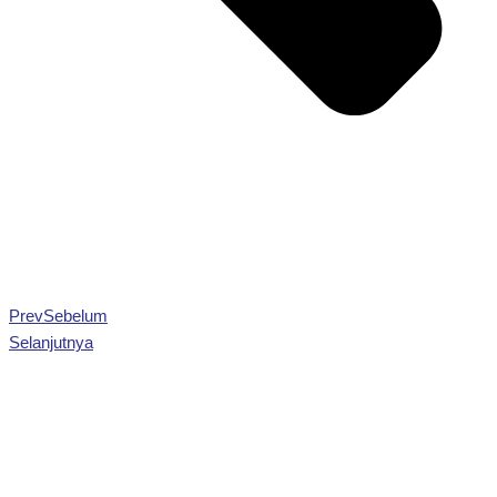
Prev
Sebelum
Selanjutnya