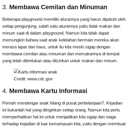
3.
Membawa Cemilan dan Minuman
Beberapa playground memiliki aturannya yang harus dipatuhi oleh
setiap pengunjung, salah satu aturannya yaitu tidak makan dan
minum saat di dalam playground. Namun kita tidak dapat
memungkiri bahwa saat anak kelelahan bermain mereka akan
merasa lapar dan haus, untuk itu kita meski sigap dengan
membawa cemilan atau minuman dan memakannya di tempat
yang telah ditentukan atau diizinkan untuk makan dan minum.
Credit: www.cdc.gov
4.
Membawa Kartu Informasi
Pernah mendengar anak hilang di pusat perbelanjaan?. Kejadian
ini bukanlah hal yang diinginkan setiap orang. Namun kita perlu
memperhatikan hal ini untuk menjadikan kita sigap dan siaga
terhadap kejadian di luar kemampuan kita, yaitu dengan membuat