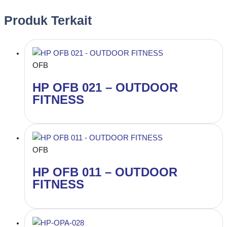
Produk Terkait
OFB
HP OFB 021 – OUTDOOR
FITNESS
OFB
HP OFB 011 – OUTDOOR
FITNESS