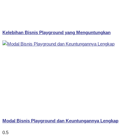
Kelebihan Bisnis Playground yang Menguntungkan
Modal Bisnis Playground dan Keuntungannya Lengkap