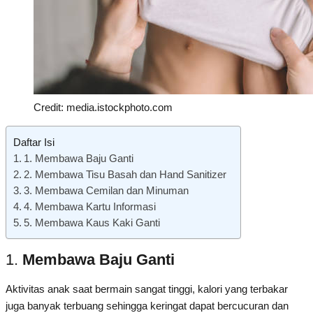
Credit: media.istockphoto.com
Daftar Isi
1. Membawa Baju Ganti
2. Membawa Tisu Basah dan Hand Sanitizer
3. Membawa Cemilan dan Minuman
4. Membawa Kartu Informasi
5. Membawa Kaus Kaki Ganti
1.
Membawa Baju Ganti
Aktivitas anak saat bermain sangat tinggi, kalori yang terbakar
juga banyak terbuang sehingga keringat dapat bercucuran dan