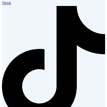
Tiktok