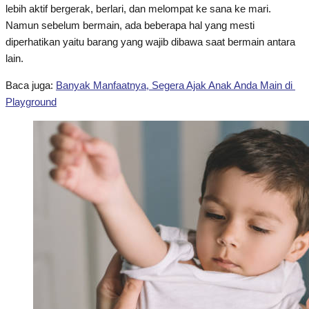
lebih aktif bergerak, berlari, dan melompat ke sana ke mari.
Namun sebelum bermain, ada beberapa hal yang mesti
diperhatikan yaitu barang yang wajib dibawa saat bermain antara
lain.
Baca juga:
Banyak Manfaatnya, Segera Ajak Anak Anda Main di
Playground