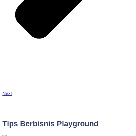
Next
Tips Berbisnis Playground