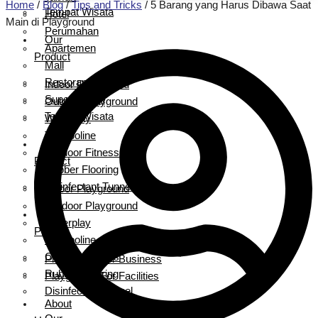
Home
/
Blog
/
Tips and Tricks
/
5 Barang yang Harus Dibawa Saat
Tempat Wisata
Hotel
Main di Playground
Perumahan
Our
Apartemen
Product
Mall
Restoran
Indoor Playground
Supermarket
Outdoor Playground
Tempat Wisata
Waterplay
Trampoline
Our
Outdoor Fitness
Product
Rubber Flooring
Disinfectant Tunnel
Indoor Playground
Outdoor Playground
Our
Waterplay
Project
Trampoline
Outdoor Fitness
Playground For Business
Rubber Flooring
Playground For Facilities
Disinfectant Tunnel
About