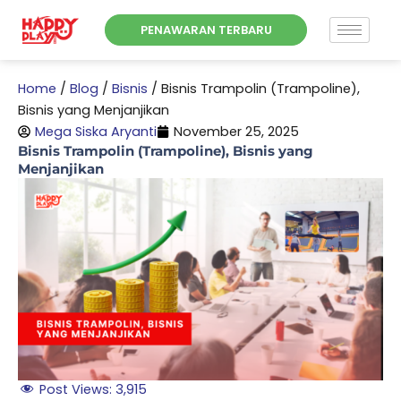
Skip
PENAWARAN TERBARU
to
content
Home
/
Blog
/
Bisnis
/
Bisnis Trampolin (Trampoline),
Bisnis yang Menjanjikan
Mega Siska Aryanti
November 25, 2025
Bisnis Trampolin (Trampoline), Bisnis yang
Menjanjikan
Post Views:
3,915