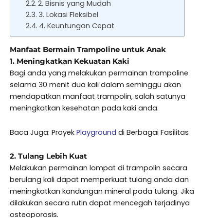
2. Bisnis yang Mudah
3. Lokasi Fleksibel
4. Keuntungan Cepat
Manfaat Bermain Trampoline untuk Anak
1. Meningkatkan Kekuatan Kaki
Bagi anda yang melakukan permainan trampoline
selama 30 menit dua kali dalam seminggu akan
mendapatkan manfaat trampolin, salah satunya
meningkatkan kesehatan pada kaki anda.
Baca Juga: Proyek
Playground
di Berbagai Fasilitas
2. Tulang Lebih Kuat
Melakukan permainan lompat di trampolin secara
berulang kali dapat memperkuat tulang anda dan
meningkatkan kandungan mineral pada tulang. Jika
dilakukan secara rutin dapat mencegah terjadinya
osteoporosis.