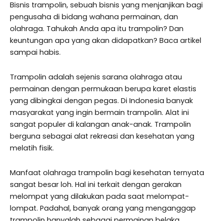
Bisnis trampolin, sebuah bisnis yang menjanjikan bagi
pengusaha di bidang wahana permainan, dan
olahraga. Tahukah Anda apa itu trampolin? Dan
keuntungan apa yang akan didapatkan? Baca artikel
sampai habis.
Trampolin adalah sejenis sarana olahraga atau
permainan dengan permukaan berupa karet elastis
yang dibingkai dengan pegas. Di Indonesia banyak
masyarakat yang ingin bermain trampolin. Alat ini
sangat populer di kalangan anak-anak. Trampolin
berguna sebagai alat rekreasi dan kesehatan yang
melatih fisik.
Manfaat olahraga trampolin bagi kesehatan ternyata
sangat besar loh. Hal ini terkait dengan gerakan
melompat yang dilakukan pada saat melompat-
lompat. Padahal, banyak orang yang menganggap
trampolin hanyalah sebagai permainan belaka.