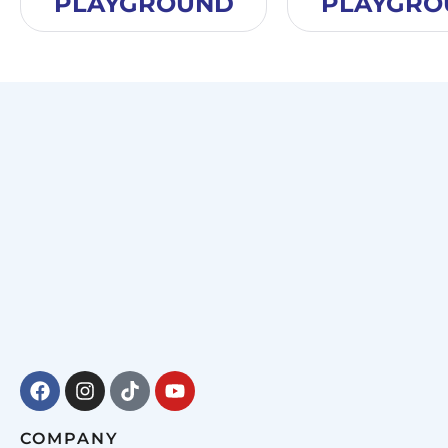
PLAYGROUND
PLAYGRO
Facebook
Instagram
Tiktok
Youtube
COMPANY