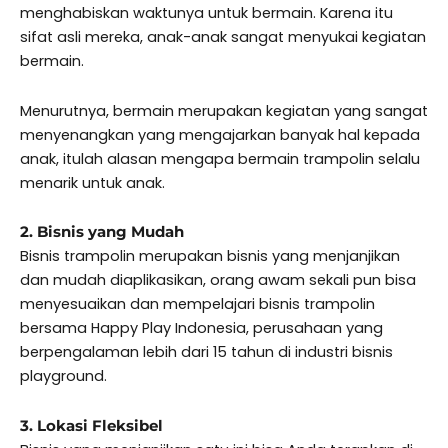
menghabiskan waktunya untuk bermain. Karena itu
sifat asli mereka, anak-anak sangat menyukai kegiatan
bermain.
Menurutnya, bermain merupakan kegiatan yang sangat
menyenangkan yang mengajarkan banyak hal kepada
anak, itulah alasan mengapa bermain trampolin selalu
menarik untuk anak.
2. Bisnis yang Mudah
Bisnis trampolin merupakan bisnis yang menjanjikan
dan mudah diaplikasikan, orang awam sekali pun bisa
menyesuaikan dan mempelajari bisnis trampolin
bersama Happy Play Indonesia, perusahaan yang
berpengalaman lebih dari 15 tahun di industri bisnis
playground.
3. Lokasi Fleksibel