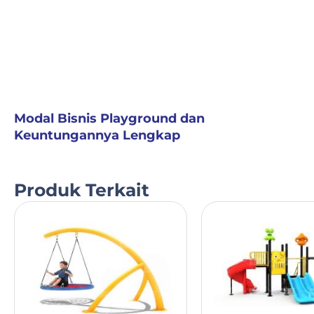
Modal Bisnis Playground dan
Keuntungannya Lengkap
Produk Terkait