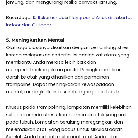
jantung, dan mengurangi resiko penyakit jantung.
Baca Juga:
10 Rekomendasi Playground Anak di Jakarta,
Indoor dan Outdoor
5. Meningkatkan Mental
Olahraga biasanya dikaitkan dengan penghilang stres
karena melepaskan endorfin. Ini adalah zat alami yang
membantu Anda merasa lebih baik dan
mempertahankan pikiran positif. Peningkatan aliran
darah ke otak yang dihasilkan dari permainan
trampoline. Dapat meningkatkan kewaspadaan
mental, meningkatkan keseimbangan pada tubuh
Khusus pada trampolining, lompatan memiliki kelebihan
sebagai pereda stress, karena memiliki efek yang unik
pada tubuh. Lompatan berulang meregangkan dan
melemaskan otot, yang bagus untuk sirkulasi darah.
Setelah Anda berhenti melompat, otot Anda akan