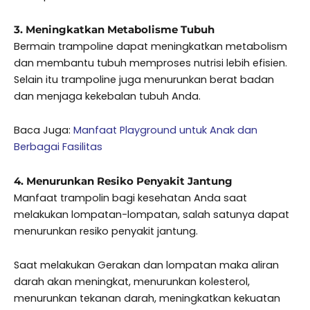
3. Meningkatkan Metabolisme Tubuh
Bermain trampoline dapat meningkatkan metabolism
dan membantu tubuh memproses nutrisi lebih efisien.
Selain itu trampoline juga menurunkan berat badan
dan menjaga kekebalan tubuh Anda.
Baca Juga:
Manfaat Playground untuk Anak dan
Berbagai Fasilitas
4. Menurunkan Resiko Penyakit Jantung
Manfaat trampolin bagi kesehatan Anda saat
melakukan lompatan-lompatan, salah satunya dapat
menurunkan resiko penyakit jantung.
Saat melakukan Gerakan dan lompatan maka aliran
darah akan meningkat, menurunkan kolesterol,
menurunkan tekanan darah, meningkatkan kekuatan