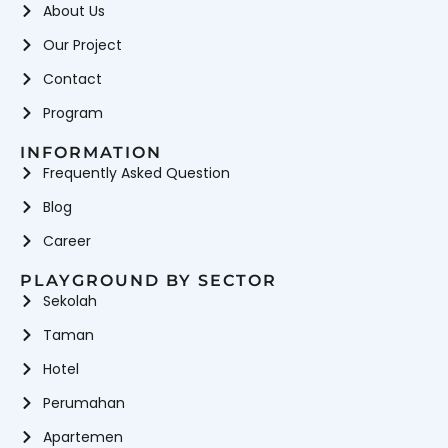
About Us
Our Project
Contact
Program
INFORMATION
Frequently Asked Question
Blog
Career
PLAYGROUND BY SECTOR
Sekolah
Taman
Hotel
Perumahan
Apartemen