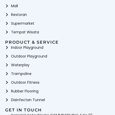
Mall
Restoran
Supermarket
Tempat Wisata
PRODUCT & SERVICE
Indoor Playground
Outdoor Playground
Waterplay
Trampoline
Outdoor Fitness
Rubber Flooring
Disinfectan Tunnel
GET IN TOUCH