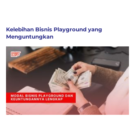
Kelebihan Bisnis Playground yang
Menguntungkan