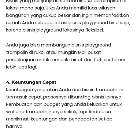
Bisnis yang menjanjikan satu ini bisa Anda terapkan di
lokasi mana saja. Jika Anda memiliki luas wilayah
bangunan yang cukup besar dan ingin memanfaatkan
rumah Anda sebagai lokasi bisnis playground bisa saja,
karena bisnis playground lokasinya fleksibel.
Anda juga bisa membangun bisnis playground
trampolin di ruko, atau mungkin Mall pusat
perbelanjaan untuk menarik minat dan hati customer
lebih luas lagi.
4. Keuntungan Cepat
Keuntungan yang akan Anda dari bisnis trampolin ini
termasuk cepat prosesnya dibanding bisnis lainnya.
Pembuatan dan budget yang Anda keluarkan untuk
wahana trampolin hanya sekali, tapi Anda bisa
menikmati keuntungan dan pendapatan setiap
harinya.