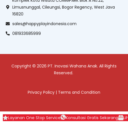
Komplek Kota Wisata COMMPARK Blok A No.22,
Limusnunggal, Cileungsi, Bogor Regency, West Java
16820
sales@happyplayindonesia.com
081933685999
Copyright © 2026 PT. Inovasi Wahana Anak. All Rights
Reserved.
Privacy Policy
|
Terms and Condition
Layanan One Stop Service
Konsultasi Gratis Sekarang
Li