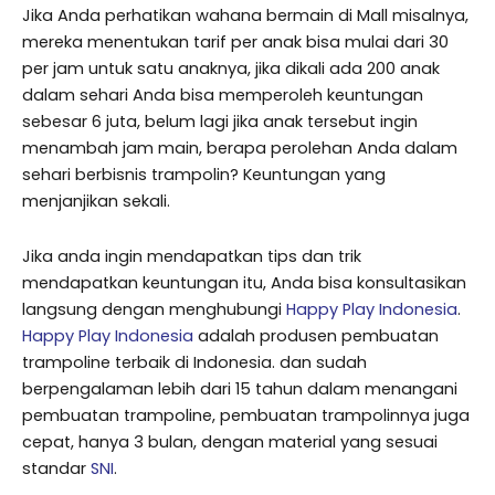
Jika Anda perhatikan wahana bermain di Mall misalnya,
mereka menentukan tarif per anak bisa mulai dari 30
per jam untuk satu anaknya, jika dikali ada 200 anak
dalam sehari Anda bisa memperoleh keuntungan
sebesar 6 juta, belum lagi jika anak tersebut ingin
menambah jam main, berapa perolehan Anda dalam
sehari berbisnis trampolin? Keuntungan yang
menjanjikan sekali.
Jika anda ingin mendapatkan tips dan trik
mendapatkan keuntungan itu, Anda bisa konsultasikan
langsung dengan menghubungi
Happy Play Indonesia
.
Happy Play Indonesia
adalah produsen pembuatan
trampoline terbaik di Indonesia. dan sudah
berpengalaman lebih dari 15 tahun dalam menangani
pembuatan trampoline, pembuatan trampolinnya juga
cepat, hanya 3 bulan, dengan material yang sesuai
standar
SNI
.