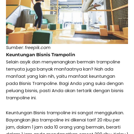
Sumber: freepik.com
Keuntungan Bisnis Trampolin
Selain asyik dan menyenangkan bermain trampoline
ternyata juga banyak manfaatnya kan? Nah ada
manfaat yang lain nih, yaitu manfaat keuntungan
pada Bisnis Trampoline. Bagi Anda yang suka dengan
peluang bisnis, pasti Anda akan tertarik dengan bisnis
trampoline ini.
Keuntungan Bisnis trampoline ini sangat menggiurkan.
Bayangkan jika trampoline ini dikenai tarif 20 ribu per
jam, dalam 1 jam ada 10 orang yang bermain, berarti