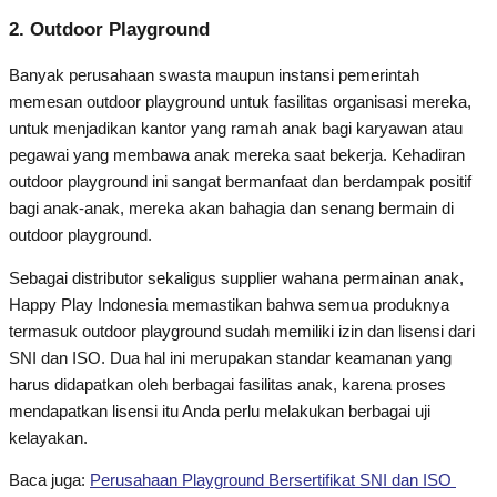
2. Outdoor Playground
Banyak perusahaan swasta maupun instansi pemerintah
memesan outdoor playground untuk fasilitas organisasi mereka,
untuk menjadikan kantor yang ramah anak bagi karyawan atau
pegawai yang membawa anak mereka saat bekerja. Kehadiran
outdoor playground ini sangat bermanfaat dan berdampak positif
bagi anak-anak, mereka akan bahagia dan senang bermain di
outdoor playground.
Sebagai distributor sekaligus supplier wahana permainan anak,
Happy Play Indonesia memastikan bahwa semua produknya
termasuk outdoor playground sudah memiliki izin dan lisensi dari
SNI dan ISO. Dua hal ini merupakan standar keamanan yang
harus didapatkan oleh berbagai fasilitas anak, karena proses
mendapatkan lisensi itu Anda perlu melakukan berbagai uji
kelayakan.
Baca juga:
Perusahaan Playground Bersertifikat SNI dan ISO