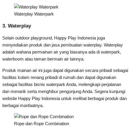
Waterplay Waterpark
3. Waterplay
Selain outdoor playground, Happy Play Indonesia juga
menyediakan produk dan jasa pembuatan waterplay. Waterplay
adalah wahana permainan air yang biasanya ada di waterpark,
waterboom atau taman bermain air lainnya.
Produk mainan air ini juga dapat digunakan secara pribadi sebagai
fasilitas kolam renang pribadi di rumah dan dapat digunakan
sebagai fasilitas bisnis waterpark Anda, melengkapi perjalanan
dan menarik serta menghibur pengunjung Anda. Segera kunjungi
website Happy Play Indonesia untuk melihat berbagai produk dan
berbagai manfaatnya.
Rope dan Rope Combination