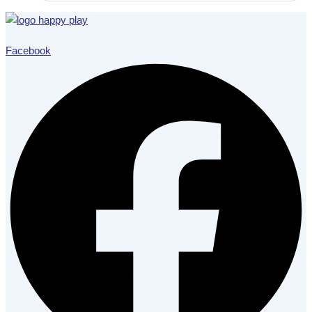
Facebook