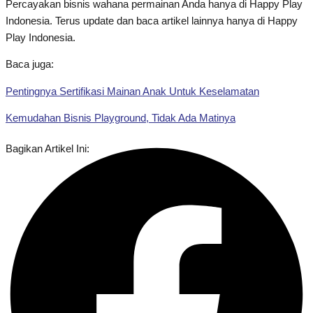
Percayakan bisnis wahana permainan Anda hanya di Happy Play
Indonesia. Terus update dan baca artikel lainnya hanya di Happy
Play Indonesia.
Baca juga:
Pentingnya Sertifikasi Mainan Anak Untuk Keselamatan
Kemudahan Bisnis Playground, Tidak Ada Matinya
Bagikan Artikel Ini: