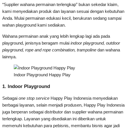
“Supplier wahana permainan terlengkap” bukan sekedar klaim,
kami menyediakan produk dan layanan sesuai dengan kebutuhan
Anda. Mulai permainan edukasi kecil, berukuran sedang sampai
wahan playground kami sediakan.
Wahana permainan anak yang lebih lengkap lagi ada pada
playground, jenisnya beragam mulai
indoor playground, outdoor
playground, rope and rope combination, trampoline
dan wahana
lainnya.
Indoor Playground Happy Play
1. Indoor Playground
Sebagai
one stop service
Happy Play Indonesia menyediakan
berbagai layanan, selain menjadi produsen, Happy Play Indonesia
juga berperan sebagai distributor dan supplier wahana permainan
terlengkap. Layanan yang disediakan ini diberikan untuk
memenuhi kebutuhan para pebisnis, membantu bisnis agar jadi