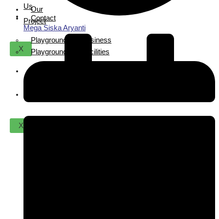
Us
Our
Contact
Project
Mega Siska Aryanti
Playground For Business
X
Playground For Facilities
About
Us
Contact
X