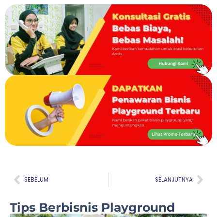
Prev
Nex
SEBELUM
SELANJUTNYA
Tips Berbisnis Playground