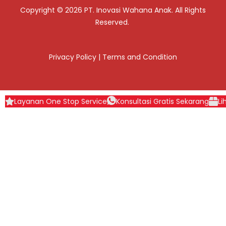
Copyright © 2026 PT. Inovasi Wahana Anak. All Rights
Reserved.
Privacy Policy
|
Terms and Condition
Layanan One Stop Service
Konsultasi Gratis Sekarang
Li