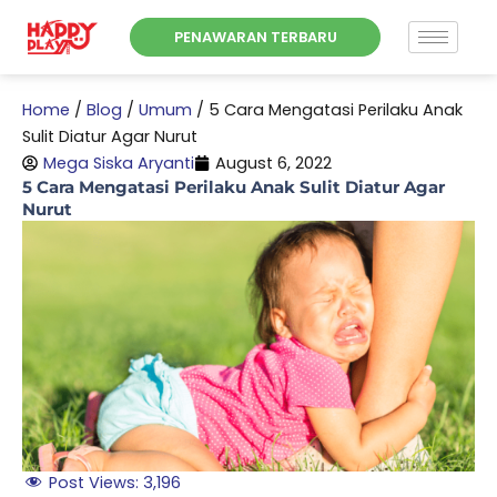
Skip
PENAWARAN TERBARU
to
content
Home
/
Blog
/
Umum
/
5 Cara Mengatasi Perilaku Anak
Sulit Diatur Agar Nurut
Mega Siska Aryanti
August 6, 2022
5 Cara Mengatasi Perilaku Anak Sulit Diatur Agar
Nurut
Post Views:
3,196