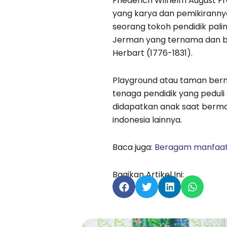
Friederich Wilhelm August Frö
yang karya dan pemikirannya
seorang tokoh pendidik pali
Jerman yang ternama dan be
Herbart (1776-1831).
Playground atau taman berma
tenaga pendidik yang pedul
didapatkan anak saat bermai
indonesia lainnya.
Baca juga:
Beragam manfaat
Bagikan Artikel Ini: