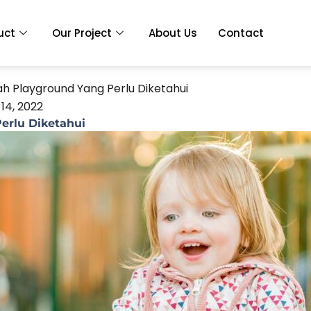
uct
Our Project
About Us
Contact
ah Playground Yang Perlu Diketahui
14, 2022
erlu Diketahui