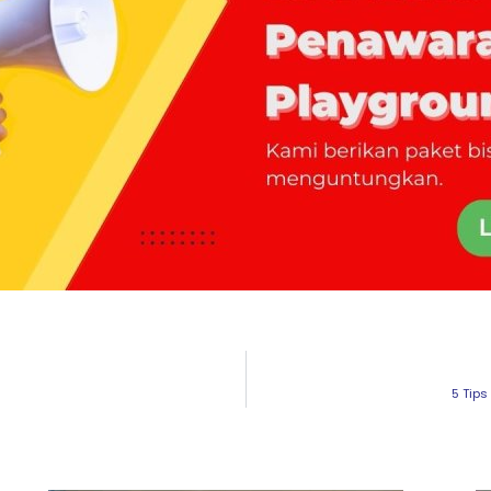
5 Tip