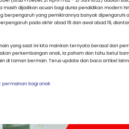
bel (atau Froebel; 21 April 1782 – 21 Juni 1852) adalah sa
 masih dijadikan acuan bagi dunia pendidikan modern hing
ng berpengaruh yang pemikirannya banyak dipengaruhi o
rpengaruh pada akhir abad 18 dan awal abad 19, dianta
in yang saat ini kita mainkan ternyata berasal dari pe
i akan perkembangan anak, Ia paham dan tahu betul ban
n di taman bermain. Terus update dan baca artikel lain
 permainan bagi anak