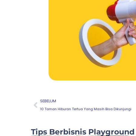
Prev
SEBELUM
10 Taman Hiburan Tertua Yang Masih Bisa Dikunjungi
Tips Berbisnis Playground