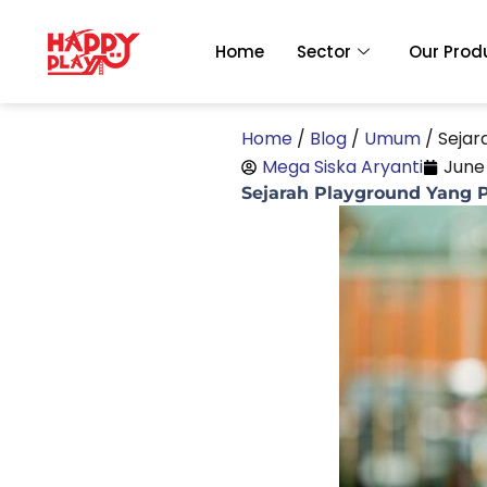
Skip
to
Home
Sector
Our Prod
content
Home
/
Blog
/
Umum
/
Sejar
Mega Siska Aryanti
June 
Sejarah Playground Yang P